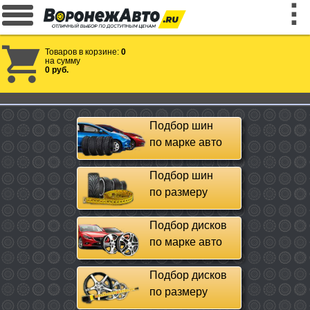
Товаров в корзине:
0
на сумму
0 руб.
Подбор шин
по марке авто
Подбор шин
по размеру
Подбор дисков
по марке авто
Подбор дисков
по размеру