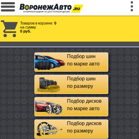
Товаров в корзине:
0
на сумму
0 руб.
Подбор шин
по марке авто
Подбор шин
по размеру
Подбор дисков
по марке авто
Подбор дисков
по размеру