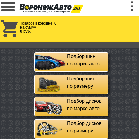
Товаров в корзине:
0
на сумму
0 руб.
Подбор шин
по марке авто
Подбор шин
по размеру
Подбор дисков
по марке авто
Подбор дисков
по размеру