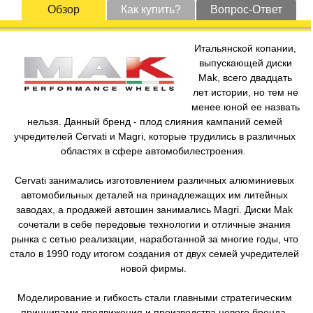
Обзор
Как купить?
Вопрос-Ответ
Итальянской копании,
выпускающей диски
Mak, всего двадцать
лет истории, но тем не
менее юной ее назвать
нельзя. Данный бренд - плод слияния кампаний семей
учредителей Cervati и Magri, которые трудились в различных
областях в сфере автомобилестроения.
Cervati занимались изготовлением различных алюминиевых
автомобильных деталей на принадлежащих им литейных
заводах, а продажей автошин занимались Magri. Диски Mak
сочетали в себе передовые технологии и отличные знания
рынка с сетью реализации, наработанной за многие годы, что
стало в 1990 году итогом создания от двух семей учредителей
новой фирмы.
Моделирование и гибкость стали главными стратегическим
принципами продвижения и производства нового бренда.