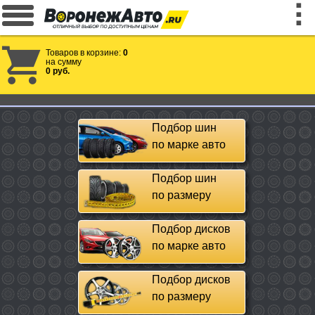
Товаров в корзине:
0
на сумму
0 руб.
Подбор шин
по марке авто
Подбор шин
по размеру
Подбор дисков
по марке авто
Подбор дисков
по размеру