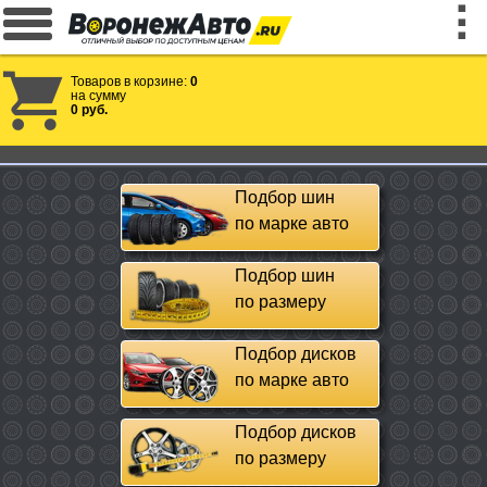
Товаров в корзине:
0
на сумму
0 руб.
Подбор шин
по марке авто
Подбор шин
по размеру
Подбор дисков
по марке авто
Подбор дисков
по размеру