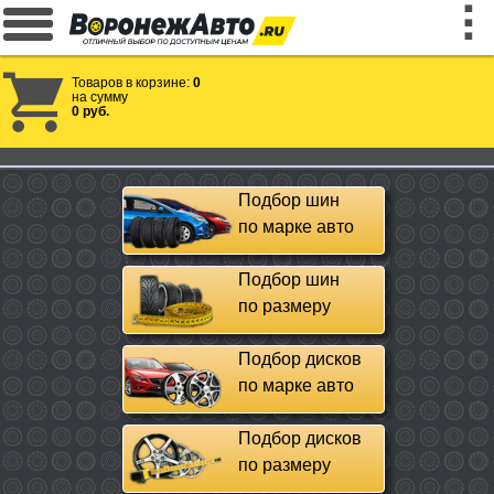
Товаров в корзине:
0
на сумму
0 руб.
Подбор шин
по марке авто
Подбор шин
по размеру
Подбор дисков
по марке авто
Подбор дисков
по размеру