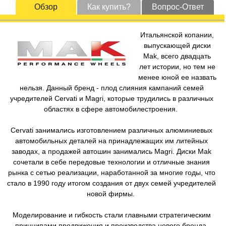
Обзор
Как купить?
Вопрос-Ответ
Итальянской копании,
выпускающей диски
Mak, всего двадцать
лет истории, но тем не
менее юной ее назвать
нельзя. Данный бренд - плод слияния кампаний семей
учредителей Cervati и Magri, которые трудились в различных
областях в сфере автомобилестроения.
Cervati занимались изготовлением различных алюминиевых
автомобильных деталей на принадлежащих им литейных
заводах, а продажей автошин занимались Magri. Диски Mak
сочетали в себе передовые технологии и отличные знания
рынка с сетью реализации, наработанной за многие годы, что
стало в 1990 году итогом создания от двух семей учредителей
новой фирмы.
Моделирование и гибкость стали главными стратегическим
принципами продвижения и производства нового бренда.