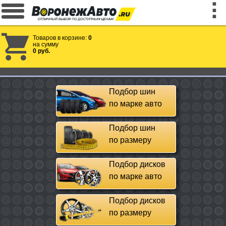
Товаров в корзине:
0
на сумму
0 руб.
Подбор шин
по марке авто
Подбор шин
по размеру
Подбор дисков
по марке авто
Подбор дисков
по размеру