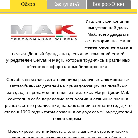
Обзор
Как купить?
Вопрос-Ответ
Итальянской копании,
выпускающей диски
Mak, всего двадцать
лет истории, но тем не
менее юной ее назвать
нельзя. Данный бренд - плод слияния кампаний семей
учредителей Cervati и Magri, которые трудились в различных
областях в сфере автомобилестроения.
Cervati занимались изготовлением различных алюминиевых
автомобильных деталей на принадлежащих им литейных
заводах, а продажей автошин занимались Magri. Диски Mak
сочетали в себе передовые технологии и отличные знания
рынка с сетью реализации, наработанной за многие годы, что
стало в 1990 году итогом создания от двух семей учредителей
новой фирмы.
Моделирование и гибкость стали главными стратегическим
принципами продвижения и производства нового бренда.