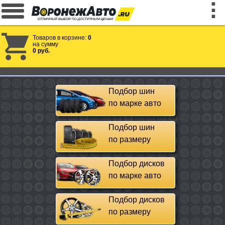
Товаров в корзине:
0
на сумму
0 руб.
Подбор шин
по марке авто
Подбор шин
по размеру
Подбор дисков
по марке авто
Подбор дисков
по размеру