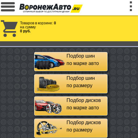
Товаров в корзине:
0
на сумму
0 руб.
Подбор шин
по марке авто
Подбор шин
по размеру
Подбор дисков
по марке авто
Подбор дисков
по размеру