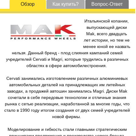
Обзор
Как купить?
Вопрос-Ответ
Итальянской копании,
выпускающей диски
Mak, всего двадцать
лет истории, но тем не
менее юной ее назвать
нельзя. Данный бренд - плод слияния кампаний семей
учредителей Cervati и Magri, которые трудились в различных
областях в сфере автомобилестроения.
Cervati занимались изготовлением различных алюминиевых
автомобильных деталей на принадлежащих им литейных
заводах, а продажей автошин занимались Magri. Диски Mak
сочетали в себе передовые технологии и отличные знания
рынка с сетью реализации, наработанной за многие годы, что
стало в 1990 году итогом создания от двух семей учредителей
новой фирмы.
Моделирование и гибкость стали главными стратегическим
принципами продвижения и производства нового бренда.