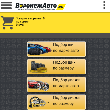
Товаров в корзине:
0
на сумму
0 руб.
Подбор шин
по марке авто
Подбор шин
по размеру
Подбор дисков
по марке авто
Подбор дисков
по размеру