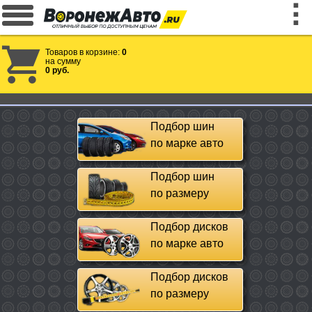
Товаров в корзине:
0
на сумму
0 руб.
Подбор шин
по марке авто
Подбор шин
по размеру
Подбор дисков
по марке авто
Подбор дисков
по размеру