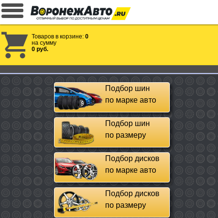
Товаров в корзине:
0
на сумму
0 руб.
Подбор шин
по марке авто
Подбор шин
по размеру
Подбор дисков
по марке авто
Подбор дисков
по размеру