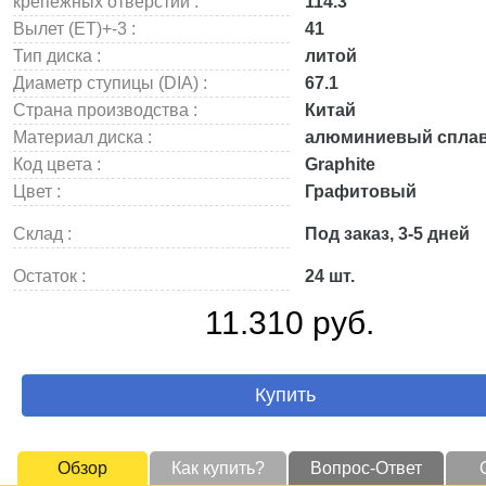
крепежных отверстий :
114.3
Вылет (ET)+-3 :
41
Тип диска :
литой
Диаметр ступицы (DIA) :
67.1
Страна производства :
Китай
Материал диска :
алюминиевый спла
Код цвета :
Graphite
Цвет :
Графитовый
Склад :
Под заказ, 3-5 дней
Остаток :
24 шт.
11.310 руб.
Купить
Обзор
Как купить?
Вопрос-Ответ