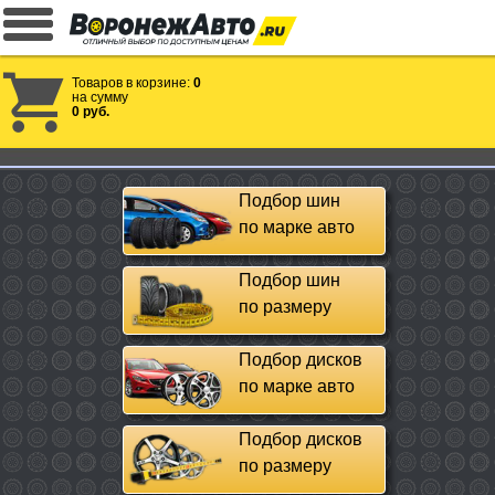
Товаров в корзине:
0
на сумму
0 руб.
Подбор шин
по марке авто
Подбор шин
по размеру
Подбор дисков
по марке авто
Подбор дисков
по размеру