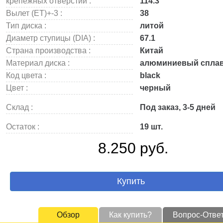
крепежных отверстий :
114.3
Вылет (ET)+-3 :
38
Тип диска :
литой
Диаметр ступицы (DIA) :
67.1
Страна производства :
Китай
Материал диска :
алюминиевый спла
Код цвета :
black
Цвет :
черный
Склад :
Под заказ, 3-5 дней
Остаток :
19 шт.
8.250 руб.
Купить
Обзор
Как купить?
Вопрос-Отве