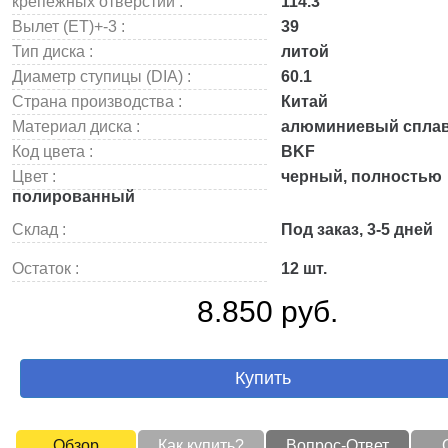
крепежных отверстий :
114.3
Вылет (ET)+-3 :
39
Тип диска :
литой
Диаметр ступицы (DIA) :
60.1
Страна производства :
Китай
Материал диска :
алюминиевый спла
Код цвета :
BKF
Цвет :
черный, полностью
полированный
Склад :
Под заказ, 3-5 дней
Остаток :
12 шт.
8.850 руб.
Купить
Обзор
Как купить?
Вопрос-Ответ