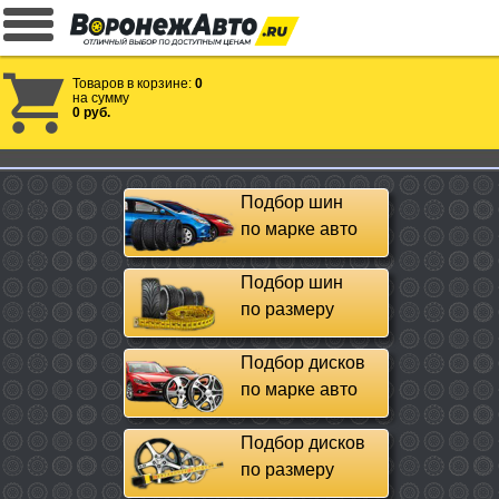
Товаров в корзине:
0
на сумму
0 руб.
Подбор шин
по марке авто
Подбор шин
по размеру
Подбор дисков
по марке авто
Подбор дисков
по размеру