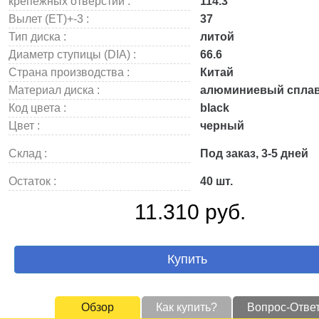
крепежных отверстий :
114.3
Вылет (ET)+-3 :
37
Тип диска :
литой
Диаметр ступицы (DIA) :
66.6
Страна производства :
Китай
Материал диска :
алюминиевый спла
Код цвета :
black
Цвет :
черный
Склад :
Под заказ, 3-5 дней
Остаток :
40 шт.
11.310 руб.
Купить
Обзор
Как купить?
Вопрос-Отве