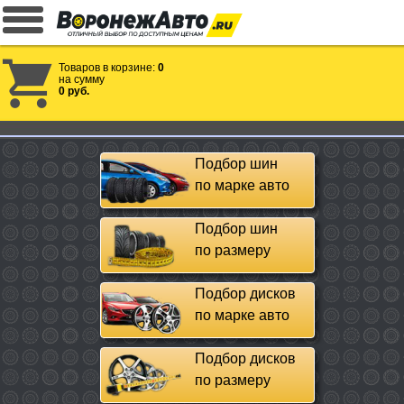
Товаров в корзине:
0
на сумму
0 руб.
Подбор шин
по марке авто
Подбор шин
по размеру
Подбор дисков
по марке авто
Подбор дисков
по размеру