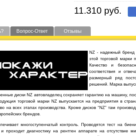
11.310 руб.
ь?
Вопрос-Ответ
Отзывы
NZ - надежный бренд 
этой торговой марки 
Качество и безопас
соответствия и отве
размерный ряд пост
решений. Марка выпуск
енные диски NZ автовладелец сохраняет гарантию на машину, по
родукция торговой марки NZ выпускается на предприятия в стра
во на всех этапах производства. Кроме дисков “NZ” там произво
вропейских брендов.
спечивает многоступенчатый контроль. Проводятся тест на биен
 и проходит диагностику на рентген аппарате на отсутствие ми