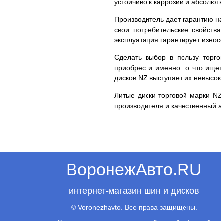
устойчиво к каррозии и абсолют
Производитель дает гарантию на
свои потребительские свойств
эксплуатация гарантирует износ
Сделать выбор в пользу торг
приобрести именно то что ищет
дисков NZ выступает их невысок
Литые диски торговой марки NZ
производителя и качественный 
ВоронежАвто.RU
интернет-магазин шин и дисков
© Voronezhavto. Все права защищены.