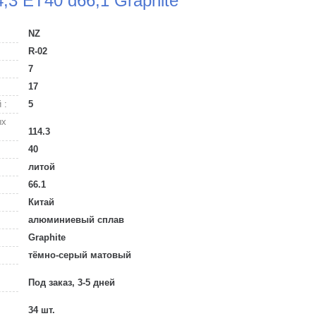
4,3 ET40 d66,1 Graphite
NZ
R-02
7
17
 :
5
ых
114.3
40
литой
66.1
Китай
алюминиевый сплав
Graphite
тёмно-серый матовый
Под заказ, 3-5 дней
34 шт.