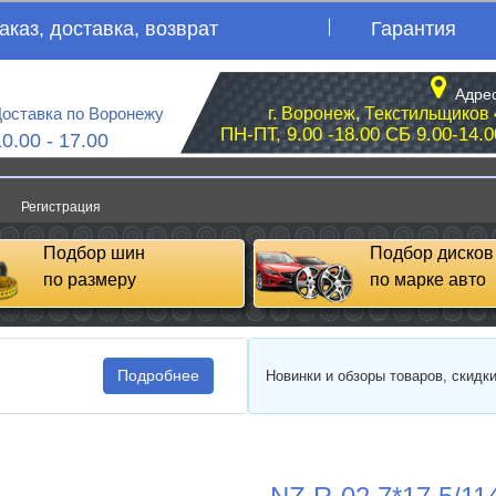
аказ, доставка, возврат
Гарантия
Адрес
оставка по Воронежу
г. Воронеж, Текстильщиков 
ПН-ПТ, 9.00 -18.00 СБ 9.00-14.0
10.00 - 17.00
Регистрация
Подбор шин
Подбор дисков
по размеру
по марке авто
Подробнее
Новинки и обзоры товаров, скидк