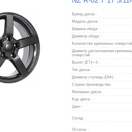
NZ R-02 7*17 5/11
Бренд диска :
Модель диска :
Ширина обода :
Диаметр обода :
Количество крепежных отверстий
Диаметр расположения крепежн
отверстий :
Вылет (ET)+-3 :
Тип диска :
Диаметр ступицы (DIA) :
Страна производства :
Материал диска :
Код цвета :
Цвет :
Склад :
Остаток :