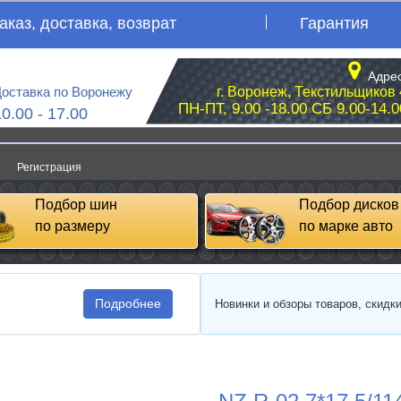
аказ, доставка, возврат
Гарантия
Адрес
оставка по Воронежу
г. Воронеж, Текстильщиков 
ПН-ПТ, 9.00 -18.00 СБ 9.00-14.0
10.00 - 17.00
Регистрация
Подбор шин
Подбор дисков
по размеру
по марке авто
Подробнее
Новинки и обзоры товаров, скидк