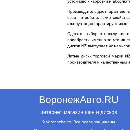
устойчиво к каррозии и абсолют
Производитель дает гарантию на
свои потребительские свойств
эксплуатация гарантирует износ
Сделать выбор в пользу торг
приобрести именно то что ищет
дисков NZ выступает их невысок
Литые диски торговой марки NZ
производителя и качественный 
ВоронежАвто.RU
интернет-магазин шин и дисков
© Voronezhavto. Все права защищены.