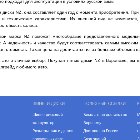
но подходит для эксплуатации в условиях русской зимы.
 диски NZ, она составляет один год с момента приобретения. При
а и технические характеристики. Их внешний вид не изменится
остойкость колеса.
овой марки NZ поможет многообразие представленного модельн
. А надежность и качество будут соответствовать самым высоки
ая стоимость. Такая цена на достигается из-за больших объёмов п
 это отличный выбор. Покупая литые диски NZ в Воронеже, вы п
апгрейд любимого авто.
ШИНЫ И ДИСКИ
ПОЛЕЗНЫЕ ССЫЛКИ
К
Шинно-дисковый
Бесплатная доставка по
М
калькулятор
Воронежу
к
Размеры шин и дисков
Доставка по России
г
популярных авто
База знаний
Д