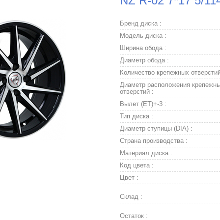
NZ R-02 7*17 5/11
Бренд диска :
Модель диска :
Ширина обода :
Диаметр обода :
Количество крепежных отверстий
Диаметр расположения крепежн
отверстий :
Вылет (ET)+-3 :
Тип диска :
Диаметр ступицы (DIA) :
Страна производства :
Материал диска :
Код цвета :
Цвет :
Склад :
Остаток :