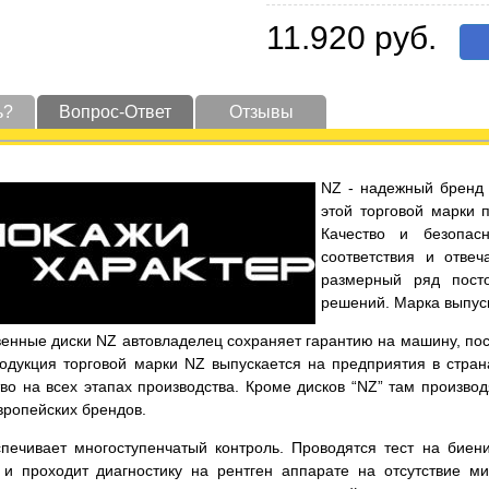
11.920 руб.
ь?
Вопрос-Ответ
Отзывы
NZ - надежный бренд 
этой торговой марки 
Качество и безопас
соответствия и отве
размерный ряд пост
решений. Марка выпуск
енные диски NZ автовладелец сохраняет гарантию на машину, по
родукция торговой марки NZ выпускается на предприятия в стра
во на всех этапах производства. Кроме дисков “NZ” там произво
вропейских брендов.
спечивает многоступенчатый контроль. Проводятся тест на биен
 и проходит диагностику на рентген аппарате на отсутствие ми