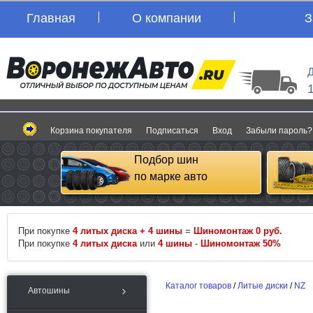
Главная
О компании
З
Д
Корзина покупателя
Подписаться
Вход
Забыли пароль?
Подбор шин
по марке авто
При покупке
4 литых диска + 4 шины
=
Шиномонтаж 0 руб.
При покупке
4 литых диска
или
4 шины
-
Шиномонтаж 50%
Каталог товаров
/
Литые диски
/
NZ
Автошины