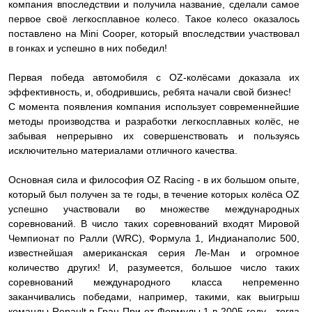
компания впоследствии и получила название, сделали самое
первое своё легкосплавное колесо. Такое колесо оказалось
поставлено на Mini Cooper, который впоследствии участвовал
в гонках и успешно в них победил!
Первая победа автомобиля с OZ-колёсами доказала их
эффективность, и, ободрившись, ребята начали свой бизнес!
С момента появления компания использует современнейшие
методы производства и разработки легкосплавных колёс, не
забывая непрерывно их совершенствовать и пользуясь
исключительно материалами отличного качества.
Основная сила и философия OZ Racing - в их большом опыте,
который был получен за те годы, в течение которых колёса OZ
успешно участвовали во множестве международных
соревнований. В число таких соревнований входят Мировой
Чемпионат по Ралли (WRC), Формула 1, Индианаполис 500,
известнейшая американская серия Ле-Ман и огромное
количество других! И, разумеется, большое число таких
соревнований международного класса непременно
заканчивались победами, например, такими, как выигрыш
команды Renault в Гран-При от Формулы 1 в 2005 году - тогда