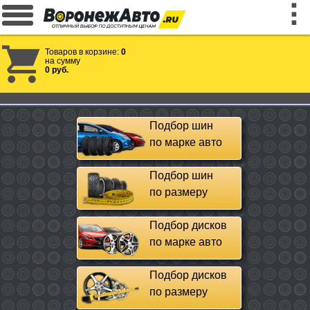
Товаров в корзине:
0
на сумму
0 руб.
Подбор шин
по марке авто
Подбор шин
по размеру
Подбор дисков
по марке авто
Подбор дисков
по размеру