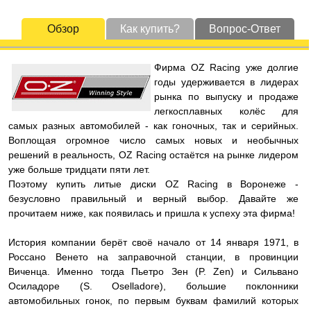
Обзор
Как купить?
Вопрос-Ответ
Фирма OZ Racing уже долгие
годы удерживается в лидерах
рынка по выпуску и продаже
легкосплавных колёс для
самых разных автомобилей - как гоночных, так и серийных.
Воплощая огромное число самых новых и необычных
решений в реальность, OZ Racing остаётся на рынке лидером
уже больше тридцати пяти лет.
Поэтому купить литые диски OZ Racing в Воронеже -
безусловно правильный и верный выбор. Давайте же
прочитаем ниже, как появилась и пришла к успеху эта фирма!
История компании берёт своё начало от 14 января 1971, в
Россано Венето на заправочной станции, в провинции
Виченца. Именно тогда Пьетро Зен (P. Zen) и Сильвано
Осиладоре (S. Oselladore), большие поклонники
автомобильных гонок, по первым буквам фамилий которых