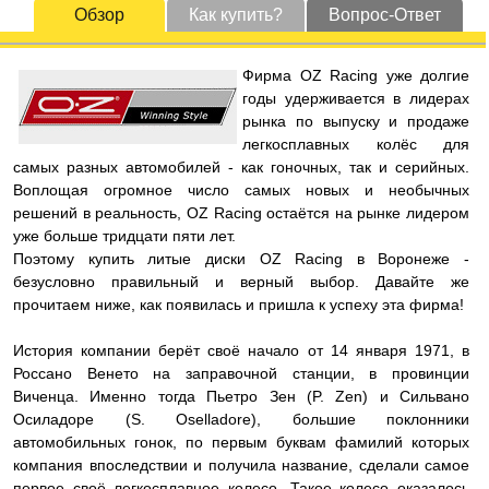
Обзор
Как купить?
Вопрос-Ответ
Фирма OZ Racing уже долгие
годы удерживается в лидерах
рынка по выпуску и продаже
легкосплавных колёс для
самых разных автомобилей - как гоночных, так и серийных.
Воплощая огромное число самых новых и необычных
решений в реальность, OZ Racing остаётся на рынке лидером
уже больше тридцати пяти лет.
Поэтому купить литые диски OZ Racing в Воронеже -
безусловно правильный и верный выбор. Давайте же
прочитаем ниже, как появилась и пришла к успеху эта фирма!
История компании берёт своё начало от 14 января 1971, в
Россано Венето на заправочной станции, в провинции
Виченца. Именно тогда Пьетро Зен (P. Zen) и Сильвано
Осиладоре (S. Oselladore), большие поклонники
автомобильных гонок, по первым буквам фамилий которых
компания впоследствии и получила название, сделали самое
первое своё легкосплавное колесо. Такое колесо оказалось