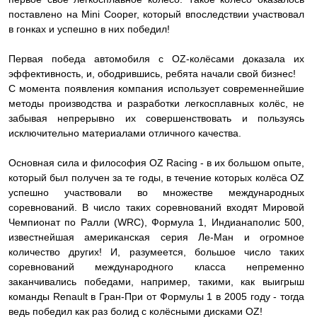
поставлено на Mini Cooper, который впоследствии участвовал
в гонках и успешно в них победил!
Первая победа автомобиля с OZ-колёсами доказала их
эффективность, и, ободрившись, ребята начали свой бизнес!
С момента появления компания использует современнейшие
методы производства и разработки легкосплавных колёс, не
забывая непрерывно их совершенствовать и пользуясь
исключительно материалами отличного качества.
Основная сила и философия OZ Racing - в их большом опыте,
который был получен за те годы, в течение которых колёса OZ
успешно участвовали во множестве международных
соревнований. В число таких соревнований входят Мировой
Чемпионат по Ралли (WRC), Формула 1, Индианаполис 500,
известнейшая американская серия Ле-Ман и огромное
количество других! И, разумеется, большое число таких
соревнований международного класса непременно
заканчивались победами, например, такими, как выигрыш
команды Renault в Гран-При от Формулы 1 в 2005 году - тогда
ведь победил как раз болид с колёсными дисками OZ!