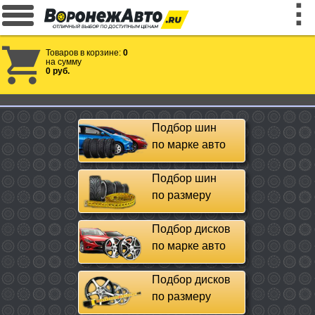
Товаров в корзине:
0
на сумму
0 руб.
Подбор шин
по марке авто
Подбор шин
по размеру
Подбор дисков
по марке авто
Подбор дисков
по размеру