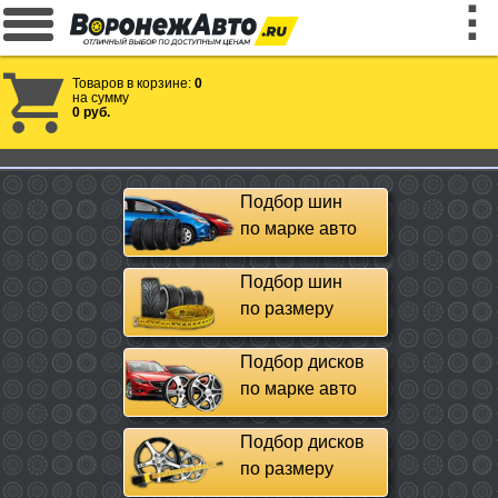
Товаров в корзине:
0
на сумму
0 руб.
Подбор шин
по марке авто
Подбор шин
по размеру
Подбор дисков
по марке авто
Подбор дисков
по размеру