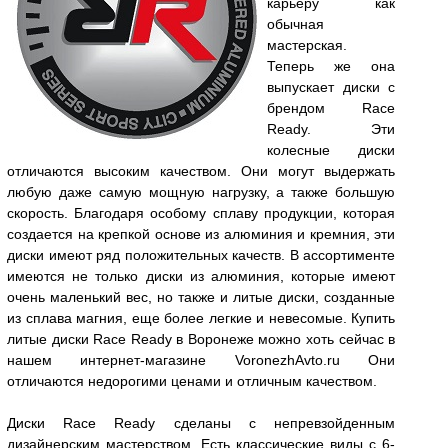
карьеру как
обычная
мастерская.
Теперь же она
выпускает диски с
брендом Race
Ready. Эти
колесные диски
отличаются высоким качеством. Они могут выдержать
любую даже самую мощную нагрузку, а также большую
скорость. Благодаря особому сплаву продукции, которая
создается на крепкой основе из алюминия и кремния, эти
диски имеют ряд положительных качеств. В ассортименте
имеются не только диски из алюминия, которые имеют
очень маленький вес, но также и литые диски, созданные
из сплава магния, еще более легкие и невесомые. Купить
литые диски Race Ready в Воронеже можно хоть сейчас в
нашем интернет-магазине VoronezhAvto.ru Они
отличаются недорогими ценами и отличным качеством.
Диски Race Ready сделаны с непревзойденным
дизайнерским мастерством. Есть классические виды с 6-