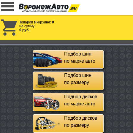
Товаров в корзине:
0
на сумму
0 руб.
Подбор шин
по марке авто
Подбор шин
по размеру
Подбор дисков
по марке авто
Подбор дисков
по размеру