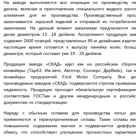
На заводе выполняются все операции по производству ли
дисков, включая и приготовление специального жидкого расп
алюминия для их производства. Производственный проц
заканчивается окраской изделий и отправкой их потребител
заказчикам. На данный момент заказчикам предлагаются л
диски диаметром 13…18 дюймов. Ассортимент продукции за
содержит 2600 позиций, представленных 85-ю дизайнами издели
настоящее время готовится к выпуску линейка колес боль
диаметра, который составит уже 19…20 дюймов.
Продукция завода «СКАД» идет как на российские сбороч
конвейеры (ТарАЗ, Иж-авто, Автотор, Соллерс, ДерВейс), так 
конвейеры предприятий Ford Motor Company. Все дис
производимые заводом «СКАД» подвергаются строгим проверка
надежность. Продукция проходит обязательную сертификаци
соответствие ГОСТам и другим международным и российс
документам по стандартизации.
Наряду с обычным сплавом для производства литых дис
применяются и термоупрочняемые сплавы. Такие сплавы им
повышенное содержание магния и подвергаются диффузн
обжигу, что способствует улучшению прочностных характери