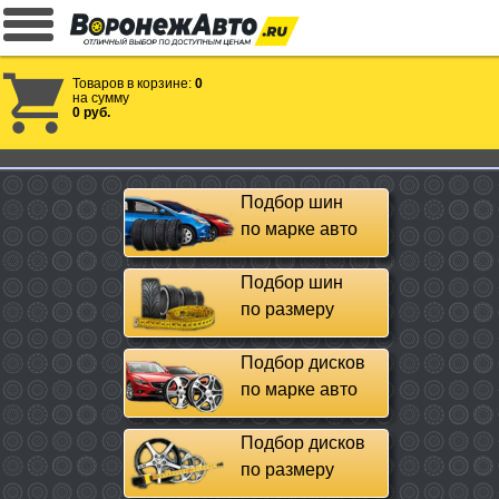
Товаров в корзине:
0
на сумму
0 руб.
Подбор шин
по марке авто
Подбор шин
по размеру
Подбор дисков
по марке авто
Подбор дисков
по размеру