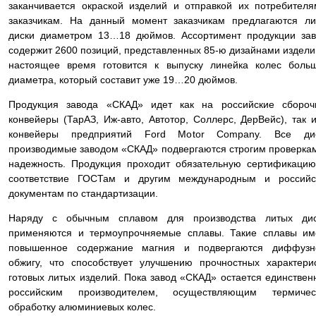
заканчивается окраской изделий и отправкой их потребител
заказчикам. На данный момент заказчикам предлагаются л
диски диаметром 13…18 дюймов. Ассортимент продукции за
содержит 2600 позиций, представленных 85-ю дизайнами издели
настоящее время готовится к выпуску линейка колес боль
диаметра, который составит уже 19…20 дюймов.
Продукция завода «СКАД» идет как на российские сбороч
конвейеры (ТарАЗ, Иж-авто, Автотор, Соллерс, ДерВейс), так 
конвейеры предприятий Ford Motor Company. Все дис
производимые заводом «СКАД» подвергаются строгим проверка
надежность. Продукция проходит обязательную сертификаци
соответствие ГОСТам и другим международным и российс
документам по стандартизации.
Наряду с обычным сплавом для производства литых дис
применяются и термоупрочняемые сплавы. Такие сплавы им
повышенное содержание магния и подвергаются диффузн
обжигу, что способствует улучшению прочностных характери
готовых литых изделий. Пока завод «СКАД» остается единстве
российским производителем, осуществляющим термичес
обработку алюминиевых колес.