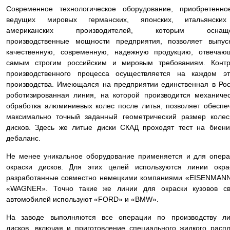
Современное технологическое оборудование, приобретенно
ведущих мировых германских, японских, итальянски
американских производителей, которым оснащ
производственные мощности предприятия, позволяет выпус
качественную, современную, надежную продукцию, отвечаю
самым строгим российским и мировым требованиям. Контр
производственного процесса осуществляется на каждом эт
производства. Имеющаяся на предприятии единственная в Ро
роботизированная линия, на которой производится механиче
обработка алюминиевых колес после литья, позволяет обеспе
максимально точный заданный геометрический размер коле
дисков. Здесь же литые диски СКАД проходят тест на биен
дебаланс.
Не менее уникальное оборудование применяется и для опер
окраски дисков. Для этих целей используются линии окра
разработанные совместно немецкими компаниями «EISENMAN
«WAGNER». Точно такие же линии для окраски кузовов св
автомобилей используют «FORD» и «BMW».
На заводе выполняются все операции по производству ли
дисков, включая и приготовление специального жидкого расп