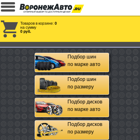
Товаров в корзине:
0
на сумму
0 руб.
Подбор шин
по марке авто
Подбор шин
по размеру
Подбор дисков
по марке авто
Подбор дисков
по размеру