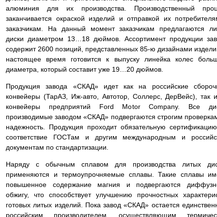
алюминия для их производства. Производственный проц
заканчивается окраской изделий и отправкой их потребител
заказчикам. На данный момент заказчикам предлагаются л
диски диаметром 13…18 дюймов. Ассортимент продукции за
содержит 2600 позиций, представленных 85-ю дизайнами издели
настоящее время готовится к выпуску линейка колес боль
диаметра, который составит уже 19…20 дюймов.
Продукция завода «СКАД» идет как на российские сбороч
конвейеры (ТарАЗ, Иж-авто, Автотор, Соллерс, ДерВейс), так 
конвейеры предприятий Ford Motor Company. Все дис
производимые заводом «СКАД» подвергаются строгим проверка
надежность. Продукция проходит обязательную сертификаци
соответствие ГОСТам и другим международным и российс
документам по стандартизации.
Наряду с обычным сплавом для производства литых дис
применяются и термоупрочняемые сплавы. Такие сплавы им
повышенное содержание магния и подвергаются диффузн
обжигу, что способствует улучшению прочностных характери
готовых литых изделий. Пока завод «СКАД» остается единстве
российским производителем, осуществляющим термичес