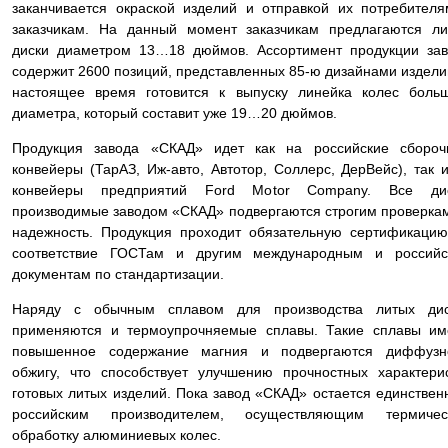
заканчивается окраской изделий и отправкой их потребител
заказчикам. На данный момент заказчикам предлагаются л
диски диаметром 13…18 дюймов. Ассортимент продукции за
содержит 2600 позиций, представленных 85-ю дизайнами издели
настоящее время готовится к выпуску линейка колес боль
диаметра, который составит уже 19…20 дюймов.
Продукция завода «СКАД» идет как на российские сбороч
конвейеры (ТарАЗ, Иж-авто, Автотор, Соллерс, ДерВейс), так 
конвейеры предприятий Ford Motor Company. Все дис
производимые заводом «СКАД» подвергаются строгим проверка
надежность. Продукция проходит обязательную сертификаци
соответствие ГОСТам и другим международным и российс
документам по стандартизации.
Наряду с обычным сплавом для производства литых дис
применяются и термоупрочняемые сплавы. Такие сплавы им
повышенное содержание магния и подвергаются диффузн
обжигу, что способствует улучшению прочностных характери
готовых литых изделий. Пока завод «СКАД» остается единстве
российским производителем, осуществляющим термичес
обработку алюминиевых колес.