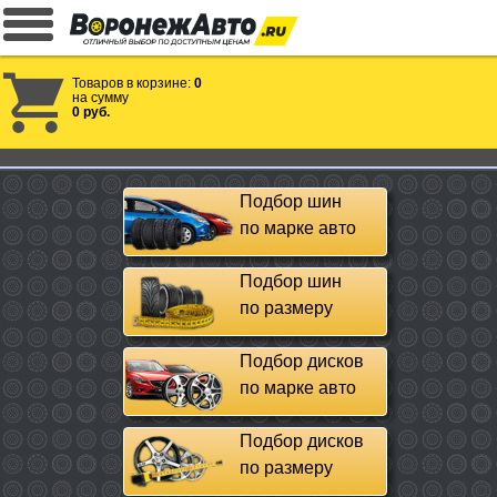
Товаров в корзине:
0
на сумму
0 руб.
Подбор шин
по марке авто
Подбор шин
по размеру
Подбор дисков
по марке авто
Подбор дисков
по размеру