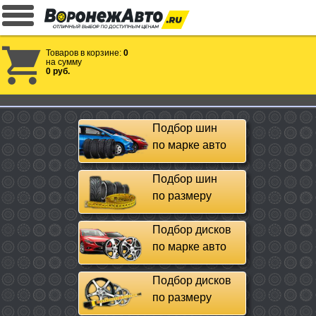
Товаров в корзине:
0
на сумму
0 руб.
Подбор шин
по марке авто
Подбор шин
по размеру
Подбор дисков
по марке авто
Подбор дисков
по размеру