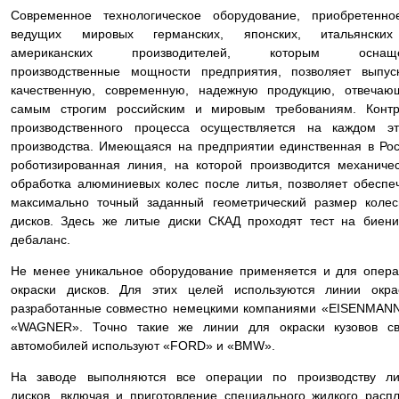
Современное технологическое оборудование, приобретенно
ведущих мировых германских, японских, итальянски
американских производителей, которым оснащ
производственные мощности предприятия, позволяет выпус
качественную, современную, надежную продукцию, отвечаю
самым строгим российским и мировым требованиям. Контр
производственного процесса осуществляется на каждом эт
производства. Имеющаяся на предприятии единственная в Ро
роботизированная линия, на которой производится механиче
обработка алюминиевых колес после литья, позволяет обеспе
максимально точный заданный геометрический размер коле
дисков. Здесь же литые диски СКАД проходят тест на биен
дебаланс.
Не менее уникальное оборудование применяется и для опер
окраски дисков. Для этих целей используются линии окра
разработанные совместно немецкими компаниями «EISENMAN
«WAGNER». Точно такие же линии для окраски кузовов св
автомобилей используют «FORD» и «BMW».
На заводе выполняются все операции по производству ли
дисков, включая и приготовление специального жидкого расп