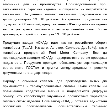
алюминия для их производства. Производственный проц
заканчивается окраской изделий и отправкой их потребител
заказчикам. На данный момент заказчикам предлагаются л
диски диаметром 13…18 дюймов. Ассортимент продукции за
содержит 2600 позиций, представленных 85-ю дизайнами издели
настоящее время готовится к выпуску линейка колес боль
диаметра, который составит уже 19…20 дюймов.
Продукция завода «СКАД» идет как на российские сбороч
конвейеры (ТарАЗ, Иж-авто, Автотор, Соллерс, ДерВейс), так 
конвейеры предприятий Ford Motor Company. Все дис
производимые заводом «СКАД» подвергаются строгим проверка
надежность. Продукция проходит обязательную сертификаци
соответствие ГОСТам и другим международным и российс
документам по стандартизации.
Наряду с обычным сплавом для производства литых дис
применяются и термоупрочняемые сплавы. Такие сплавы им
повышенное содержание магния и подвергаются диффузн
обжигу, что способствует улучшению прочностных характери
готовых литых изделий. Пока завод «СКАД» остается единстве
российским производителем, осуществляющим термичес