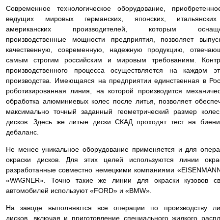
Современное технологическое оборудование, приобретенно
ведущих мировых германских, японских, итальянски
американских производителей, которым оснащ
производственные мощности предприятия, позволяет выпус
качественную, современную, надежную продукцию, отвечаю
самым строгим российским и мировым требованиям. Контр
производственного процесса осуществляется на каждом эт
производства. Имеющаяся на предприятии единственная в Ро
роботизированная линия, на которой производится механиче
обработка алюминиевых колес после литья, позволяет обеспе
максимально точный заданный геометрический размер коле
дисков. Здесь же литые диски СКАД проходят тест на биен
дебаланс.
Не менее уникальное оборудование применяется и для опер
окраски дисков. Для этих целей используются линии окра
разработанные совместно немецкими компаниями «EISENMAN
«WAGNER». Точно такие же линии для окраски кузовов св
автомобилей используют «FORD» и «BMW».
На заводе выполняются все операции по производству ли
дисков, включая и приготовление специального жидкого расп