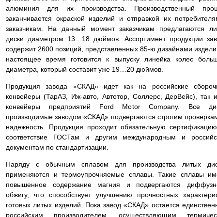
алюминия для их производства. Производственный проц
заканчивается окраской изделий и отправкой их потребител
заказчикам. На данный момент заказчикам предлагаются л
диски диаметром 13…18 дюймов. Ассортимент продукции за
содержит 2600 позиций, представленных 85-ю дизайнами издели
настоящее время готовится к выпуску линейка колес боль
диаметра, который составит уже 19…20 дюймов.
Продукция завода «СКАД» идет как на российские сбороч
конвейеры (ТарАЗ, Иж-авто, Автотор, Соллерс, ДерВейс), так 
конвейеры предприятий Ford Motor Company. Все дис
производимые заводом «СКАД» подвергаются строгим проверка
надежность. Продукция проходит обязательную сертификаци
соответствие ГОСТам и другим международным и российс
документам по стандартизации.
Наряду с обычным сплавом для производства литых дис
применяются и термоупрочняемые сплавы. Такие сплавы им
повышенное содержание магния и подвергаются диффузн
обжигу, что способствует улучшению прочностных характери
готовых литых изделий. Пока завод «СКАД» остается единстве
российским производителем, осуществляющим термичес