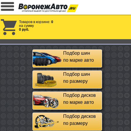
Товаров в корзине:
0
на сумму
0 руб.
Подбор шин
по марке авто
Подбор шин
по размеру
Подбор дисков
по марке авто
Подбор дисков
по размеру