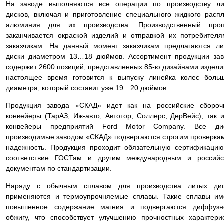
На заводе выполняются все операции по производству ли
дисков, включая и приготовление специального жидкого расп
алюминия для их производства. Производственный проц
заканчивается окраской изделий и отправкой их потребител
заказчикам. На данный момент заказчикам предлагаются л
диски диаметром 13…18 дюймов. Ассортимент продукции за
содержит 2600 позиций, представленных 85-ю дизайнами издели
настоящее время готовится к выпуску линейка колес боль
диаметра, который составит уже 19…20 дюймов.
Продукция завода «СКАД» идет как на российские сбороч
конвейеры (ТарАЗ, Иж-авто, Автотор, Соллерс, ДерВейс), так 
конвейеры предприятий Ford Motor Company. Все дис
производимые заводом «СКАД» подвергаются строгим проверка
надежность. Продукция проходит обязательную сертификаци
соответствие ГОСТам и другим международным и российс
документам по стандартизации.
Наряду с обычным сплавом для производства литых дис
применяются и термоупрочняемые сплавы. Такие сплавы им
повышенное содержание магния и подвергаются диффузн
обжигу, что способствует улучшению прочностных характери