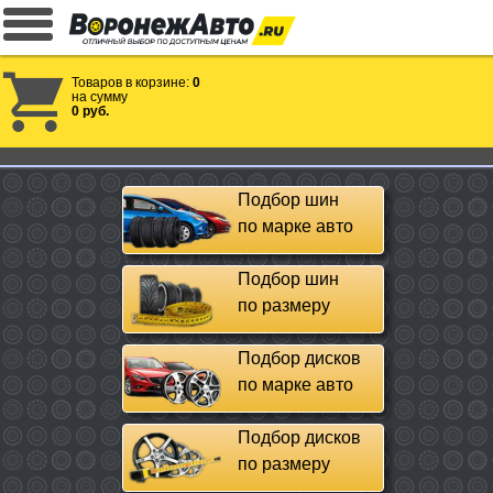
Товаров в корзине:
0
на сумму
0 руб.
Подбор шин
по марке авто
Подбор шин
по размеру
Подбор дисков
по марке авто
Подбор дисков
по размеру