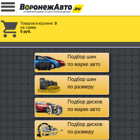
Товаров в корзине:
0
на сумму
0 руб.
Подбор шин
по марке авто
Подбор шин
по размеру
Подбор дисков
по марке авто
Подбор дисков
по размеру