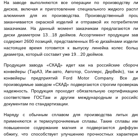
На заводе выполняются все операции по производству ли
дисков, включая и приготовление специального жидкого расп
алюминия для их производства. Производственный проц
заканчивается окраской изделий и отправкой их потребител
заказчикам. На данный момент заказчикам предлагаются л
диски диаметром 13…18 дюймов. Ассортимент продукции за
содержит 2600 позиций, представленных 85-ю дизайнами издели
настоящее время готовится к выпуску линейка колес боль
диаметра, который составит уже 19…20 дюймов.
Продукция завода «СКАД» идет как на российские сбороч
конвейеры (ТарАЗ, Иж-авто, Автотор, Соллерс, ДерВейс), так 
конвейеры предприятий Ford Motor Company. Все дис
производимые заводом «СКАД» подвергаются строгим проверка
надежность. Продукция проходит обязательную сертификаци
соответствие ГОСТам и другим международным и российс
документам по стандартизации.
Наряду с обычным сплавом для производства литых дис
применяются и термоупрочняемые сплавы. Такие сплавы им
повышенное содержание магния и подвергаются диффузн
обжигу, что способствует улучшению прочностных характери