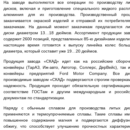
На заводе выполняются все операции по производству ли
дисков, включая и приготовление специального жидкого расп
алюминия для их производства. Производственный проц
заканчивается окраской изделий и отправкой их потребител
заказчикам. На данный момент заказчикам предлагаются л
диски диаметром 13…18 дюймов. Ассортимент продукции за
содержит 2600 позиций, представленных 85-ю дизайнами издели
настоящее время готовится к выпуску линейка колес боль
диаметра, который составит уже 19…20 дюймов.
Продукция завода «СКАД» идет как на российские сбороч
конвейеры (ТарАЗ, Иж-авто, Автотор, Соллерс, ДерВейс), так 
конвейеры предприятий Ford Motor Company. Все дис
производимые заводом «СКАД» подвергаются строгим проверка
надежность. Продукция проходит обязательную сертификаци
соответствие ГОСТам и другим международным и российс
документам по стандартизации.
Наряду с обычным сплавом для производства литых дис
применяются и термоупрочняемые сплавы. Такие сплавы им
повышенное содержание магния и подвергаются диффузн
обжигу, что способствует улучшению прочностных характери