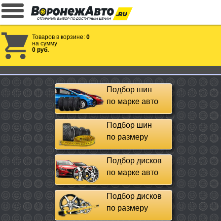
Товаров в корзине:
0
на сумму
0 руб.
Подбор шин
по марке авто
Подбор шин
по размеру
Подбор дисков
по марке авто
Подбор дисков
по размеру