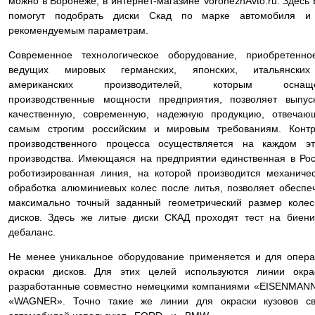
можно в Воронеже, в интернет-магазине VoronezhAvto.ru. Здесь
помогут подобрать диски Скад по марке автомобиля и
рекомендуемым параметрам.
Современное технологическое оборудование, приобретенно
ведущих мировых германских, японских, итальянски
американских производителей, которым оснащ
производственные мощности предприятия, позволяет выпус
качественную, современную, надежную продукцию, отвечаю
самым строгим российским и мировым требованиям. Контр
производственного процесса осуществляется на каждом эт
производства. Имеющаяся на предприятии единственная в Ро
роботизированная линия, на которой производится механиче
обработка алюминиевых колес после литья, позволяет обеспе
максимально точный заданный геометрический размер коле
дисков. Здесь же литые диски СКАД проходят тест на биен
дебаланс.
Не менее уникальное оборудование применяется и для опер
окраски дисков. Для этих целей используются линии окра
разработанные совместно немецкими компаниями «EISENMAN
«WAGNER». Точно такие же линии для окраски кузовов св