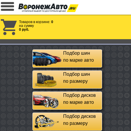
Товаров в корзине:
0
на сумму
0 руб.
Подбор шин
по марке авто
Подбор шин
по размеру
Подбор дисков
по марке авто
Подбор дисков
по размеру