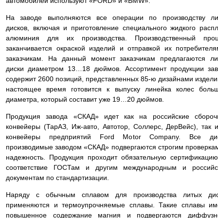
автомобилей используют «FORD» и «BMW».
На заводе выполняются все операции по производству ли
дисков, включая и приготовление специального жидкого расп
алюминия для их производства. Производственный проц
заканчивается окраской изделий и отправкой их потребител
заказчикам. На данный момент заказчикам предлагаются л
диски диаметром 13…18 дюймов. Ассортимент продукции за
содержит 2600 позиций, представленных 85-ю дизайнами издели
настоящее время готовится к выпуску линейка колес боль
диаметра, который составит уже 19…20 дюймов.
Продукция завода «СКАД» идет как на российские сбороч
конвейеры (ТарАЗ, Иж-авто, Автотор, Соллерс, ДерВейс), так 
конвейеры предприятий Ford Motor Company. Все дис
производимые заводом «СКАД» подвергаются строгим проверка
надежность. Продукция проходит обязательную сертификаци
соответствие ГОСТам и другим международным и российс
документам по стандартизации.
Наряду с обычным сплавом для производства литых дис
применяются и термоупрочняемые сплавы. Такие сплавы им
повышенное содержание магния и подвергаются диффузн