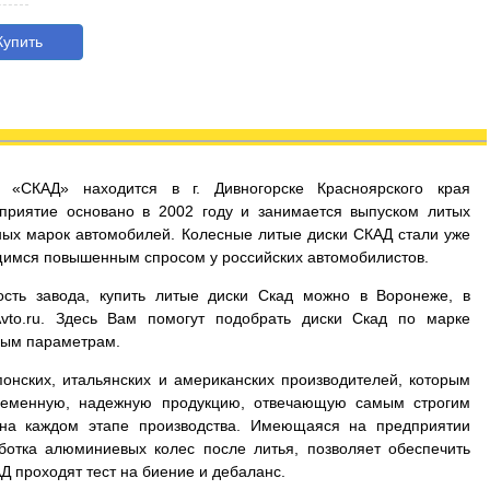
упить
д «СКАД» находится в г. Дивногорске Красноярского края
приятие основано в 2002 году и занимается выпуском литых
ых марок автомобилей. Колесные литые диски СКАД стали уже
имся повышенным спросом у российских автомобилистов.
сть завода, купить литые диски Скад можно в Воронеже, в
Avto.ru. Здесь Вам помогут подобрать диски Скад по марке
мым параметрам.
онских, итальянских и американских производителей, которым
временную, надежную продукцию, отвечающую самым строгим
 на каждом этапе производства. Имеющаяся на предприятии
ботка алюминиевых колес после литья, позволяет обеспечить
Д проходят тест на биение и дебаланс.