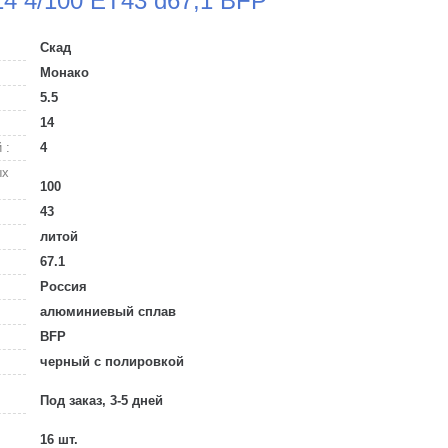
14 4/100 ET43 d67,1 BFP
Скад
Монако
5.5
14
 :
4
ых
100
43
литой
67.1
Россия
алюминиевый сплав
BFP
черный с полировкой
Под заказ, 3-5 дней
16 шт.