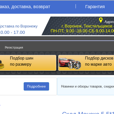
аказ, доставка, возврат
Гарантия
Адрес
оставка по Воронежу
г. Воронеж, Текстильщиков 
ПН-ПТ, 9.00 -18.00 СБ 9.00-14.0
10.00 - 17.00
Регистрация
Подбор шин
Подбор дисков
по размеру
по марке авто
Подробнее
Новинки и обзоры товаров, скидк
д