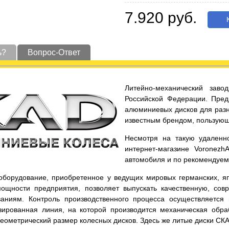
7.920 руб.
К
ь?
Вопрос-Ответ
Литейно-механический заво
Российской Федерации. Пред
алюминиевых дисков для разн
известным брендом, пользующ
Несмотря на такую удаленно
интернет-магазине Voronezh
автомобиля и по рекомендуе
оборудование, приобретенное у ведущих мировых германских, яп
ощности предприятия, позволяет выпускать качественную, со
аниям. Контроль производственного процесса осуществляется
зированная линия, на которой производится механическая обра
еометрический размер колесных дисков. Здесь же литые диски СКА