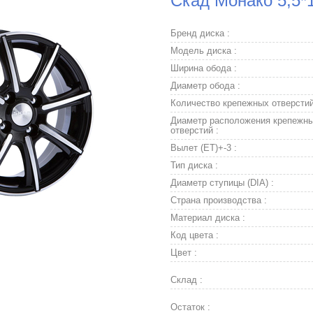
Скад Монако 5,5*
Бренд диска :
Модель диска :
Ширина обода :
Диаметр обода :
Количество крепежных отверстий
Диаметр расположения крепежн
отверстий :
Вылет (ET)+-3 :
Тип диска :
Диаметр ступицы (DIA) :
Страна производства :
Материал диска :
Код цвета :
Цвет :
Склад :
Остаток :