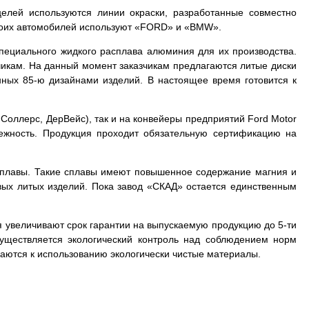
елей используются линии окраски, разработанные совместно
воих автомобилей используют «FORD» и «BMW».
специального жидкого расплава алюминия для их производства.
чикам. На данный момент заказчикам предлагаются литые диски
ных 85-ю дизайнами изделий. В настоящее время готовится к
 Соллерс, ДерВейс), так и на конвейеры предприятий Ford Motor
ежность. Продукция проходит обязательную сертификацию на
сплавы. Такие сплавы имеют повышенное содержание магния и
вых литых изделий. Пока завод «СКАД» остается единственным
я увеличивают срок гарантии на выпускаемую продукцию до 5-ти
уществляется экологический контроль над соблюдением норм
аются к использованию экологически чистые материалы.