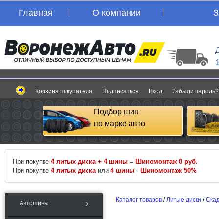
Главная
О компании
З
Д
Корзина покупателя
Подписаться
Вход
Забыли пароль?
Подбор шин
по марке авто
При покупке
4 литых диска + 4 шины
=
Шиномонтаж 0 руб.
При покупке
4 литых диска
или
4 шины
-
Шиномонтаж 50%
Каталог товаров
/
Литые диски
/
Ска
Автошины