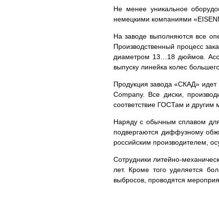
Не менее уникальное оборудов
немецкими компаниями «EISENM
На заводе выполняются все опе
Производственный процесс зака
диаметром 13…18 дюймов. Ассо
выпуску линейка колес большег
Продукция завода «СКАД» идет к
Company. Все диски, произво
соответствие ГОСТам и другим 
Наряду с обычным сплавом для
подвергаются диффузному обжиг
российским производителем, о
Сотрудники литейно-механическ
лет. Кроме того уделяется бо
выбросов, проводятся мероприя