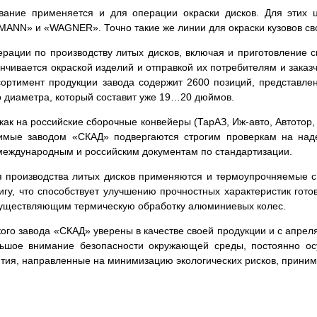
ание применяется и для операции окраски дисков. Для этих ц
ANN» и «WAGNER». Точно такие же линии для окраски кузовов с
рации по производству литых дисков, включая и приготовление 
нчивается окраской изделий и отправкой их потребителям и заказ
ртимент продукции завода содержит 2600 позиций, представлен
о диаметра, который составит уже 19…20 дюймов.
ак на российские сборочные конвейеры (ТарАЗ, Иж-авто, Автотор,
димые заводом «СКАД» подвергаются строгим проверкам на над
международным и российским документам по стандартизации.
 производства литых дисков применяются и термоупрочняемые 
у, что способствует улучшению прочностных характеристик гото
существляющим термическую обработку алюминиевых колес.
ого завода «СКАД» уверены в качестве своей продукции и с апрел
льшое внимание безопасности окружающей среды, постоянно ос
тия, направленные на минимизацию экологических рисков, приним