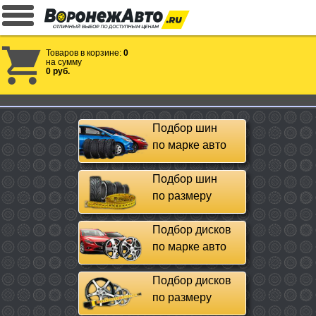
Товаров в корзине:
0
на сумму
0 руб.
Подбор шин
по марке авто
Подбор шин
по размеру
Подбор дисков
по марке авто
Подбор дисков
по размеру