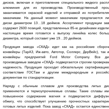
дисков, включая и приготовление специального жидкого расп
алюминия для их производства. Производственный проц
заканчивается окраской изделий и отправкой их потребител
заказчикам. На данный момент заказчикам предлагаются л
диски диаметром 13…18 дюймов. Ассортимент продукции за
содержит 2600 позиций, представленных 85-ю дизайнами издели
настоящее время готовится к выпуску линейка колес боль
диаметра, который составит уже 19…20 дюймов.
Продукция завода «СКАД» идет как на российские сбороч
конвейеры (ТарАЗ, Иж-авто, Автотор, Соллерс, ДерВейс), так 
конвейеры предприятий Ford Motor Company. Все дис
производимые заводом «СКАД» подвергаются строгим проверка
надежность. Продукция проходит обязательную сертификаци
соответствие ГОСТам и другим международным и российс
документам по стандартизации.
Наряду с обычным сплавом для производства литых дис
применяются и термоупрочняемые сплавы. Такие сплавы им
повышенное содержание магния и подвергаются диффузн
обжигу, что способствует улучшению прочностных характери
готовых литых изделий. Пока завод «СКАД» остается единстве