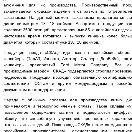
алюминия для их производства. Производственный проц
заканчивается окраской изделий и отправкой их потребител
заказчикам. На данный момент заказчикам предлагаются л
диски диаметром 13…18 дюймов. Ассортимент продукции за
содержит 2600 позиций, представленных 85-ю дизайнами издели
настоящее время готовится к выпуску линейка колес боль
диаметра, который составит уже 19…20 дюймов.
Продукция завода «СКАД» идет как на российские сбороч
конвейеры (ТарАЗ, Иж-авто, Автотор, Соллерс, ДерВейс), так 
конвейеры предприятий Ford Motor Company. Все дис
производимые заводом «СКАД» подвергаются строгим проверка
надежность. Продукция проходит обязательную сертификаци
соответствие ГОСТам и другим международным и российс
документам по стандартизации.
Наряду с обычным сплавом для производства литых дис
применяются и термоупрочняемые сплавы. Такие сплавы им
повышенное содержание магния и подвергаются диффузн
обжигу, что способствует улучшению прочностных характери
готовых литых изделий. Пока завод «СКАД» остается единстве
российским производителем, осуществляющим термичес