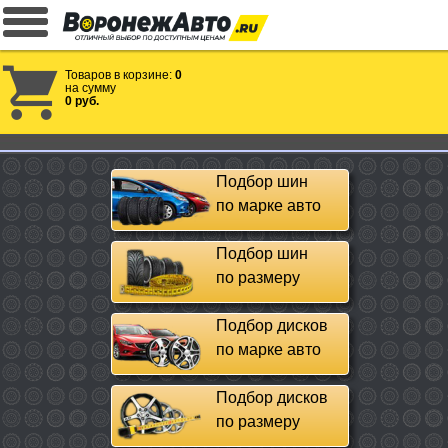
Товаров в корзине:
0
на сумму
0 руб.
Подбор шин
по марке авто
Подбор шин
по размеру
Подбор дисков
по марке авто
Подбор дисков
по размеру