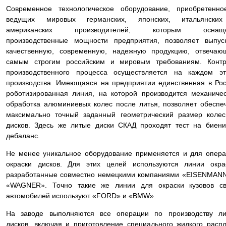
Современное технологическое оборудование, приобретенно
ведущих мировых германских, японских, итальянски
американских производителей, которым оснащ
производственные мощности предприятия, позволяет выпус
качественную, современную, надежную продукцию, отвечаю
самым строгим российским и мировым требованиям. Контр
производственного процесса осуществляется на каждом эт
производства. Имеющаяся на предприятии единственная в Ро
роботизированная линия, на которой производится механиче
обработка алюминиевых колес после литья, позволяет обеспе
максимально точный заданный геометрический размер коле
дисков. Здесь же литые диски СКАД проходят тест на биен
дебаланс.
Не менее уникальное оборудование применяется и для опер
окраски дисков. Для этих целей используются линии окра
разработанные совместно немецкими компаниями «EISENMAN
«WAGNER». Точно такие же линии для окраски кузовов св
автомобилей используют «FORD» и «BMW».
На заводе выполняются все операции по производству ли
дисков, включая и приготовление специального жидкого расп