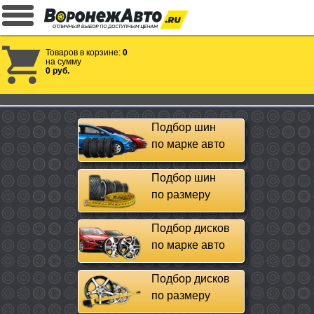
Товаров в корзине:
0
на сумму
0 руб.
Подбор шин
по марке авто
Подбор шин
по размеру
Подбор дисков
по марке авто
Подбор дисков
по размеру