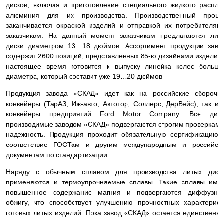
дисков, включая и приготовление специального жидкого расп
алюминия для их производства. Производственный проц
заканчивается окраской изделий и отправкой их потребител
заказчикам. На данный момент заказчикам предлагаются л
диски диаметром 13…18 дюймов. Ассортимент продукции за
содержит 2600 позиций, представленных 85-ю дизайнами издели
настоящее время готовится к выпуску линейка колес боль
диаметра, который составит уже 19…20 дюймов.
Продукция завода «СКАД» идет как на российские сбороч
конвейеры (ТарАЗ, Иж-авто, Автотор, Соллерс, ДерВейс), так 
конвейеры предприятий Ford Motor Company. Все дис
производимые заводом «СКАД» подвергаются строгим проверка
надежность. Продукция проходит обязательную сертификаци
соответствие ГОСТам и другим международным и российс
документам по стандартизации.
Наряду с обычным сплавом для производства литых дис
применяются и термоупрочняемые сплавы. Такие сплавы им
повышенное содержание магния и подвергаются диффузн
обжигу, что способствует улучшению прочностных характери
готовых литых изделий. Пока завод «СКАД» остается единстве