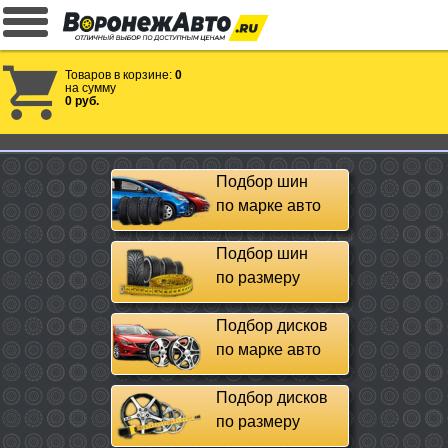
Товаров в корзине:
0
на сумму
0 руб.
Подбор шин
по марке авто
Подбор шин
по размеру
Подбор дисков
по марке авто
Подбор дисков
по размеру