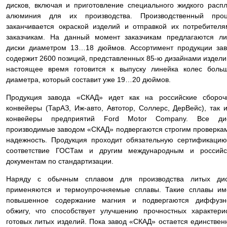
дисков, включая и приготовление специального жидкого расп
алюминия для их производства. Производственный проц
заканчивается окраской изделий и отправкой их потребител
заказчикам. На данный момент заказчикам предлагаются л
диски диаметром 13…18 дюймов. Ассортимент продукции за
содержит 2600 позиций, представленных 85-ю дизайнами издели
настоящее время готовится к выпуску линейка колес боль
диаметра, который составит уже 19…20 дюймов.
Продукция завода «СКАД» идет как на российские сбороч
конвейеры (ТарАЗ, Иж-авто, Автотор, Соллерс, ДерВейс), так 
конвейеры предприятий Ford Motor Company. Все дис
производимые заводом «СКАД» подвергаются строгим проверка
надежность. Продукция проходит обязательную сертификаци
соответствие ГОСТам и другим международным и российс
документам по стандартизации.
Наряду с обычным сплавом для производства литых дис
применяются и термоупрочняемые сплавы. Такие сплавы им
повышенное содержание магния и подвергаются диффузн
обжигу, что способствует улучшению прочностных характери
готовых литых изделий. Пока завод «СКАД» остается единстве