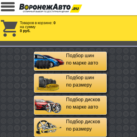
Товаров в корзине:
0
на сумму
0 руб.
Подбор шин
по марке авто
Подбор шин
по размеру
Подбор дисков
по марке авто
Подбор дисков
по размеру