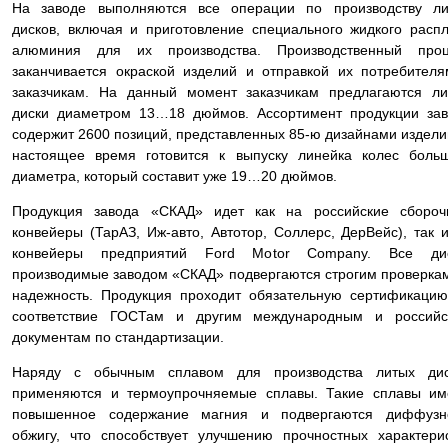
На заводе выполняются все операции по производству ли
дисков, включая и приготовление специального жидкого расп
алюминия для их производства. Производственный проц
заканчивается окраской изделий и отправкой их потребител
заказчикам. На данный момент заказчикам предлагаются л
диски диаметром 13…18 дюймов. Ассортимент продукции за
содержит 2600 позиций, представленных 85-ю дизайнами издели
настоящее время готовится к выпуску линейка колес боль
диаметра, который составит уже 19…20 дюймов.
Продукция завода «СКАД» идет как на российские сбороч
конвейеры (ТарАЗ, Иж-авто, Автотор, Соллерс, ДерВейс), так 
конвейеры предприятий Ford Motor Company. Все дис
производимые заводом «СКАД» подвергаются строгим проверка
надежность. Продукция проходит обязательную сертификаци
соответствие ГОСТам и другим международным и российс
документам по стандартизации.
Наряду с обычным сплавом для производства литых дис
применяются и термоупрочняемые сплавы. Такие сплавы им
повышенное содержание магния и подвергаются диффузн
обжигу, что способствует улучшению прочностных характери