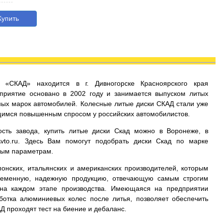
упить
д «СКАД» находится в г. Дивногорске Красноярского края
приятие основано в 2002 году и занимается выпуском литых
ых марок автомобилей. Колесные литые диски СКАД стали уже
имся повышенным спросом у российских автомобилистов.
сть завода, купить литые диски Скад можно в Воронеже, в
Avto.ru. Здесь Вам помогут подобрать диски Скад по марке
мым параметрам.
онских, итальянских и американских производителей, которым
временную, надежную продукцию, отвечающую самым строгим
 на каждом этапе производства. Имеющаяся на предприятии
ботка алюминиевых колес после литья, позволяет обеспечить
Д проходят тест на биение и дебаланс.