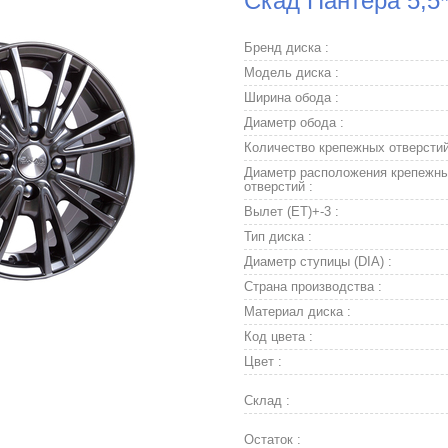
Скад Пантера 5,5*
Бренд диска :
Модель диска :
Ширина обода :
Диаметр обода :
Количество крепежных отверстий
Диаметр расположения крепежн
отверстий :
Вылет (ET)+-3 :
Тип диска :
Диаметр ступицы (DIA) :
Страна производства :
Материал диска :
Код цвета :
Цвет :
Склад :
Остаток :