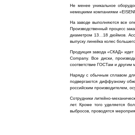
Не менее уникальное оборудов
немецкими компаниями «EISENM
На заводе выполняются все опе
Производственный процесс зака
диаметром 13…18 дюймов. Ассо
выпуску линейка колес большег
Продукция завода «СКАД» идет к
Company. Все диски, произво
соответствие ГОСТам и другим 
Наряду с обычным сплавом для
подвергаются диффузному обжиг
российским производителем, о
Сотрудники литейно-механическ
лет. Кроме того уделяется бо
выбросов, проводятся мероприя