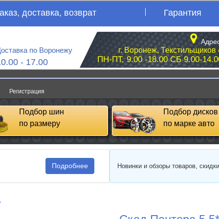
аказ, доставка, возврат
Гарантия
Адрес
оставка по Воронежу
г. Воронеж, Текстильщиков 
ПН-ПТ, 9.00 -18.00 СБ 9.00-14.0
10.00 - 17.00
Регистрация
Подбор шин
Подбор дисков
по размеру
по марке авто
Подробнее
Новинки и обзоры товаров, скидк
д