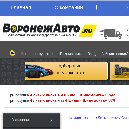
Главная
О компании
З
Д
Корзина покупателя
Подписаться
Вход
Забыли пароль?
Подбор шин
по марке авто
При покупке
4 литых диска + 4 шины
=
Шиномонтаж 0 руб.
При покупке
4 литых диска
или
4 шины
-
Шиномонтаж 50%
Каталог товаров
/
Литые диски
/
Ска
Автошины