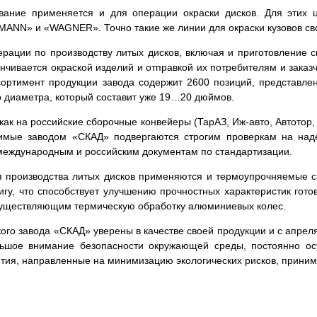
ание применяется и для операции окраски дисков. Для этих ц
ANN» и «WAGNER». Точно такие же линии для окраски кузовов с
рации по производству литых дисков, включая и приготовление 
нчивается окраской изделий и отправкой их потребителям и заказ
ртимент продукции завода содержит 2600 позиций, представлен
о диаметра, который составит уже 19…20 дюймов.
ак на российские сборочные конвейеры (ТарАЗ, Иж-авто, Автотор,
димые заводом «СКАД» подвергаются строгим проверкам на над
международным и российским документам по стандартизации.
 производства литых дисков применяются и термоупрочняемые 
у, что способствует улучшению прочностных характеристик гото
существляющим термическую обработку алюминиевых колес.
ого завода «СКАД» уверены в качестве своей продукции и с апрел
льшое внимание безопасности окружающей среды, постоянно ос
тия, направленные на минимизацию экологических рисков, приним