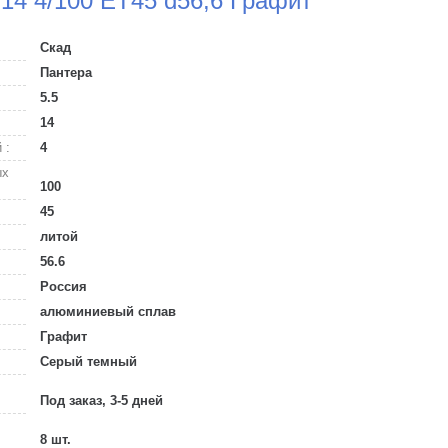
14 4/100 ET45 d56,6 Графит
Скад
Пантера
5.5
14
 :
4
ых
100
45
литой
56.6
Россия
алюминиевый сплав
Графит
Серый темный
Под заказ, 3-5 дней
8 шт.