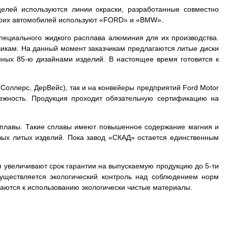
елей используются линии окраски, разработанные совместно
воих автомобилей используют «FORD» и «BMW».
специального жидкого расплава алюминия для их производства.
чикам. На данный момент заказчикам предлагаются литые диски
ных 85-ю дизайнами изделий. В настоящее время готовится к
 Соллерс, ДерВейс), так и на конвейеры предприятий Ford Motor
ежность. Продукция проходит обязательную сертификацию на
сплавы. Такие сплавы имеют повышенное содержание магния и
вых литых изделий. Пока завод «СКАД» остается единственным
я увеличивают срок гарантии на выпускаемую продукцию до 5-ти
уществляется экологический контроль над соблюдением норм
аются к использованию экологически чистые материалы.