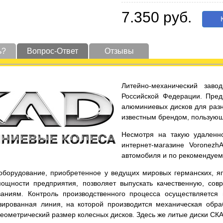
7.350 руб.
К
ь?
Вопрос-Ответ
Отзывы
Литейно-механический заво
Российской Федерации. Пред
алюминиевых дисков для разн
известным брендом, пользующ
Несмотря на такую удаленно
интернет-магазине Voronezh
автомобиля и по рекомендуе
оборудование, приобретенное у ведущих мировых германских, яп
ощности предприятия, позволяет выпускать качественную, со
аниям. Контроль производственного процесса осуществляется
зированная линия, на которой производится механическая обра
еометрический размер колесных дисков. Здесь же литые диски СКА