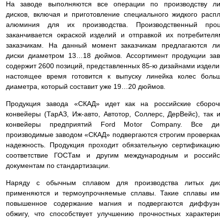
На заводе выполняются все операции по производству ли
дисков, включая и приготовление специального жидкого расп
алюминия для их производства. Производственный проц
заканчивается окраской изделий и отправкой их потребител
заказчикам. На данный момент заказчикам предлагаются л
диски диаметром 13…18 дюймов. Ассортимент продукции за
содержит 2600 позиций, представленных 85-ю дизайнами издели
настоящее время готовится к выпуску линейка колес боль
диаметра, который составит уже 19…20 дюймов.
Продукция завода «СКАД» идет как на российские сбороч
конвейеры (ТарАЗ, Иж-авто, Автотор, Соллерс, ДерВейс), так 
конвейеры предприятий Ford Motor Company. Все дис
производимые заводом «СКАД» подвергаются строгим проверка
надежность. Продукция проходит обязательную сертификаци
соответствие ГОСТам и другим международным и российс
документам по стандартизации.
Наряду с обычным сплавом для производства литых дис
применяются и термоупрочняемые сплавы. Такие сплавы им
повышенное содержание магния и подвергаются диффузн
обжигу, что способствует улучшению прочностных характери