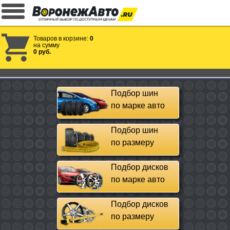
Товаров в корзине:
0
на сумму
0 руб.
Подбор шин
по марке авто
Подбор шин
по размеру
Подбор дисков
по марке авто
Подбор дисков
по размеру