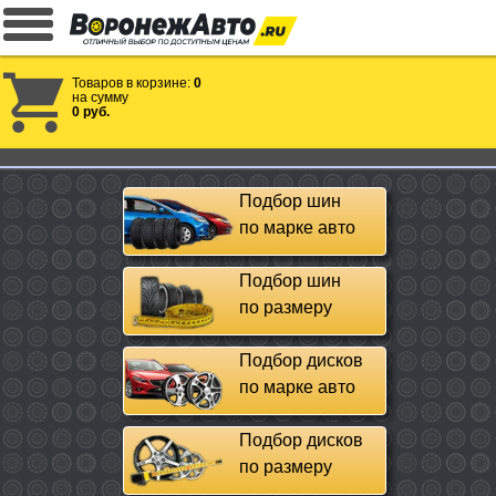
Товаров в корзине:
0
на сумму
0 руб.
Подбор шин
по марке авто
Подбор шин
по размеру
Подбор дисков
по марке авто
Подбор дисков
по размеру