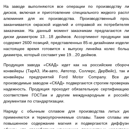
На заводе выполняются все операции по производству ли
дисков, включая и приготовление специального жидкого расп
алюминия для их производства. Производственный проц
заканчивается окраской изделий и отправкой их потребител
заказчикам. На данный момент заказчикам предлагаются л
диски диаметром 13…18 дюймов. Ассортимент продукции за
содержит 2600 позиций, представленных 85-ю дизайнами издели
настоящее время готовится к выпуску линейка колес боль
диаметра, который составит уже 19…20 дюймов.
Продукция завода «СКАД» идет как на российские сбороч
конвейеры (ТарАЗ, Иж-авто, Автотор, Соллерс, ДерВейс), так 
конвейеры предприятий Ford Motor Company. Все дис
производимые заводом «СКАД» подвергаются строгим проверка
надежность. Продукция проходит обязательную сертификаци
соответствие ГОСТам и другим международным и российс
документам по стандартизации.
Наряду с обычным сплавом для производства литых дис
применяются и термоупрочняемые сплавы. Такие сплавы им
повышенное содержание магния и подвергаются диффузн