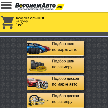
Товаров в корзине:
0
на сумму
0 руб.
Подбор шин
по марке авто
Подбор шин
по размеру
Подбор дисков
по марке авто
Подбор дисков
по размеру