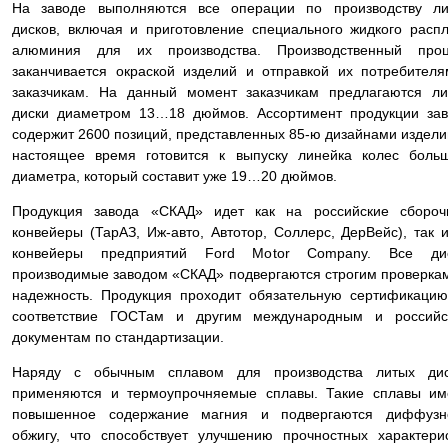
На заводе выполняются все операции по производству ли
дисков, включая и приготовление специального жидкого расп
алюминия для их производства. Производственный проц
заканчивается окраской изделий и отправкой их потребител
заказчикам. На данный момент заказчикам предлагаются л
диски диаметром 13…18 дюймов. Ассортимент продукции за
содержит 2600 позиций, представленных 85-ю дизайнами издели
настоящее время готовится к выпуску линейка колес боль
диаметра, который составит уже 19…20 дюймов.
Продукция завода «СКАД» идет как на российские сбороч
конвейеры (ТарАЗ, Иж-авто, Автотор, Соллерс, ДерВейс), так 
конвейеры предприятий Ford Motor Company. Все дис
производимые заводом «СКАД» подвергаются строгим проверка
надежность. Продукция проходит обязательную сертификаци
соответствие ГОСТам и другим международным и российс
документам по стандартизации.
Наряду с обычным сплавом для производства литых дис
применяются и термоупрочняемые сплавы. Такие сплавы им
повышенное содержание магния и подвергаются диффузн
обжигу, что способствует улучшению прочностных характери