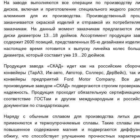
На заводе выполняются все операции по производству ли
дисков, включая и приготовление специального жидкого расп
алюминия для их производства. Производственный проц
заканчивается окраской изделий и отправкой их потребител
заказчикам. На данный момент заказчикам предлагаются л
диски диаметром 13…18 дюймов. Ассортимент продукции за
содержит 2600 позиций, представленных 85-ю дизайнами издели
настоящее время готовится к выпуску линейка колес боль
диаметра, который составит уже 19…20 дюймов.
Продукция завода «СКАД» идет как на российские сбороч
конвейеры (ТарАЗ, Иж-авто, Автотор, Соллерс, ДерВейс), так 
конвейеры предприятий Ford Motor Company. Все дис
производимые заводом «СКАД» подвергаются строгим проверка
надежность. Продукция проходит обязательную сертификаци
соответствие ГОСТам и другим международным и российс
документам по стандартизации.
Наряду с обычным сплавом для производства литых дис
применяются и термоупрочняемые сплавы. Такие сплавы им
повышенное содержание магния и подвергаются диффузн
обжигу, что способствует улучшению прочностных характери