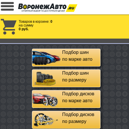
Товаров в корзине:
0
на сумму
0 руб.
Подбор шин
по марке авто
Подбор шин
по размеру
Подбор дисков
по марке авто
Подбор дисков
по размеру