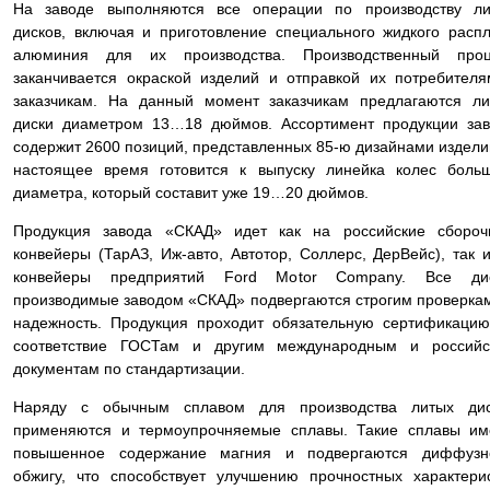
На заводе выполняются все операции по производству ли
дисков, включая и приготовление специального жидкого расп
алюминия для их производства. Производственный проц
заканчивается окраской изделий и отправкой их потребител
заказчикам. На данный момент заказчикам предлагаются л
диски диаметром 13…18 дюймов. Ассортимент продукции за
содержит 2600 позиций, представленных 85-ю дизайнами издели
настоящее время готовится к выпуску линейка колес боль
диаметра, который составит уже 19…20 дюймов.
Продукция завода «СКАД» идет как на российские сбороч
конвейеры (ТарАЗ, Иж-авто, Автотор, Соллерс, ДерВейс), так 
конвейеры предприятий Ford Motor Company. Все дис
производимые заводом «СКАД» подвергаются строгим проверка
надежность. Продукция проходит обязательную сертификаци
соответствие ГОСТам и другим международным и российс
документам по стандартизации.
Наряду с обычным сплавом для производства литых дис
применяются и термоупрочняемые сплавы. Такие сплавы им
повышенное содержание магния и подвергаются диффузн
обжигу, что способствует улучшению прочностных характери