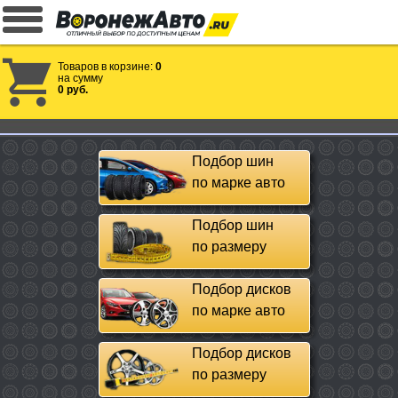
Товаров в корзине:
0
на сумму
0 руб.
Подбор шин
по марке авто
Подбор шин
по размеру
Подбор дисков
по марке авто
Подбор дисков
по размеру