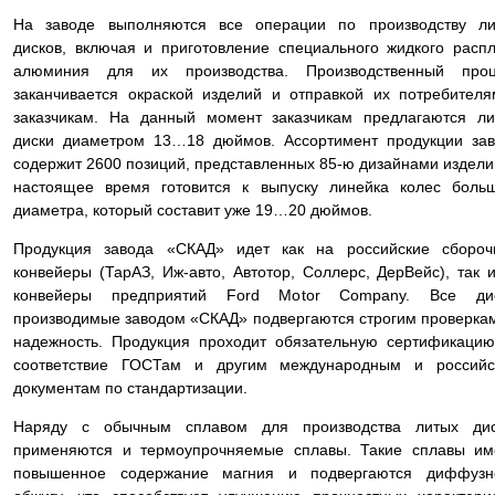
На заводе выполняются все операции по производству ли
дисков, включая и приготовление специального жидкого расп
алюминия для их производства. Производственный проц
заканчивается окраской изделий и отправкой их потребител
заказчикам. На данный момент заказчикам предлагаются л
диски диаметром 13…18 дюймов. Ассортимент продукции за
содержит 2600 позиций, представленных 85-ю дизайнами издели
настоящее время готовится к выпуску линейка колес боль
диаметра, который составит уже 19…20 дюймов.
Продукция завода «СКАД» идет как на российские сбороч
конвейеры (ТарАЗ, Иж-авто, Автотор, Соллерс, ДерВейс), так 
конвейеры предприятий Ford Motor Company. Все дис
производимые заводом «СКАД» подвергаются строгим проверка
надежность. Продукция проходит обязательную сертификаци
соответствие ГОСТам и другим международным и российс
документам по стандартизации.
Наряду с обычным сплавом для производства литых дис
применяются и термоупрочняемые сплавы. Такие сплавы им
повышенное содержание магния и подвергаются диффузн