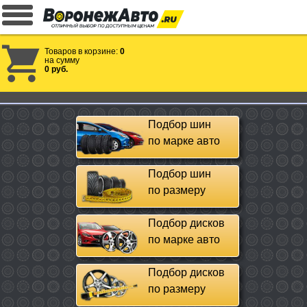
Товаров в корзине:
0
на сумму
0 руб.
Подбор шин
по марке авто
Подбор шин
по размеру
Подбор дисков
по марке авто
Подбор дисков
по размеру