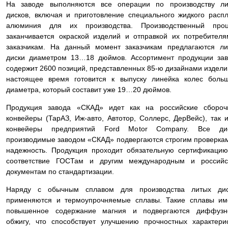
На заводе выполняются все операции по производству ли
дисков, включая и приготовление специального жидкого расп
алюминия для их производства. Производственный проц
заканчивается окраской изделий и отправкой их потребител
заказчикам. На данный момент заказчикам предлагаются л
диски диаметром 13…18 дюймов. Ассортимент продукции за
содержит 2600 позиций, представленных 85-ю дизайнами издели
настоящее время готовится к выпуску линейка колес боль
диаметра, который составит уже 19…20 дюймов.
Продукция завода «СКАД» идет как на российские сбороч
конвейеры (ТарАЗ, Иж-авто, Автотор, Соллерс, ДерВейс), так 
конвейеры предприятий Ford Motor Company. Все дис
производимые заводом «СКАД» подвергаются строгим проверка
надежность. Продукция проходит обязательную сертификаци
соответствие ГОСТам и другим международным и российс
документам по стандартизации.
Наряду с обычным сплавом для производства литых дис
применяются и термоупрочняемые сплавы. Такие сплавы им
повышенное содержание магния и подвергаются диффузн
обжигу, что способствует улучшению прочностных характери