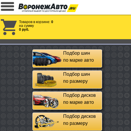
Товаров в корзине:
0
на сумму
0 руб.
Подбор шин
по марке авто
Подбор шин
по размеру
Подбор дисков
по марке авто
Подбор дисков
по размеру