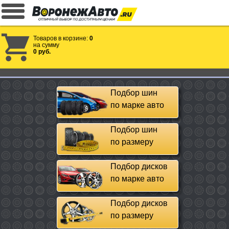
Товаров в корзине:
0
на сумму
0 руб.
Подбор шин
по марке авто
Подбор шин
по размеру
Подбор дисков
по марке авто
Подбор дисков
по размеру