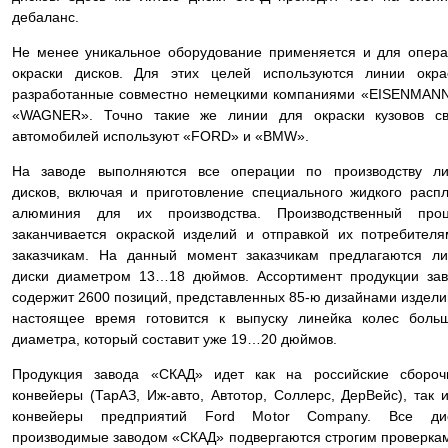
дебаланс.
Не менее уникальное оборудование применяется и для опер
окраски дисков. Для этих целей используются линии окра
разработанные совместно немецкими компаниями «EISENMAN
«WAGNER». Точно такие же линии для окраски кузовов св
автомобилей используют «FORD» и «BMW».
На заводе выполняются все операции по производству ли
дисков, включая и приготовление специального жидкого расп
алюминия для их производства. Производственный проц
заканчивается окраской изделий и отправкой их потребител
заказчикам. На данный момент заказчикам предлагаются л
диски диаметром 13…18 дюймов. Ассортимент продукции за
содержит 2600 позиций, представленных 85-ю дизайнами издели
настоящее время готовится к выпуску линейка колес боль
диаметра, который составит уже 19…20 дюймов.
Продукция завода «СКАД» идет как на российские сбороч
конвейеры (ТарАЗ, Иж-авто, Автотор, Соллерс, ДерВейс), так 
конвейеры предприятий Ford Motor Company. Все дис
производимые заводом «СКАД» подвергаются строгим проверка