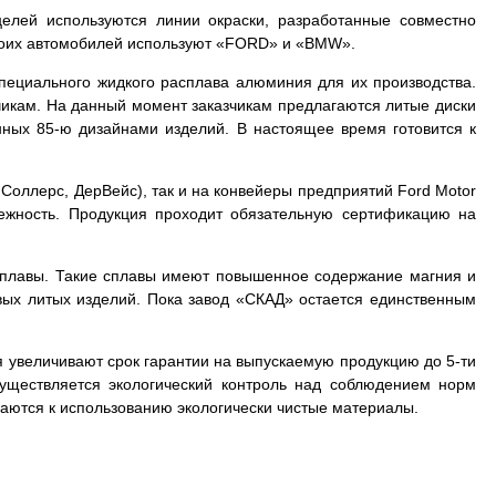
елей используются линии окраски, разработанные совместно
воих автомобилей используют «FORD» и «BMW».
специального жидкого расплава алюминия для их производства.
чикам. На данный момент заказчикам предлагаются литые диски
ных 85-ю дизайнами изделий. В настоящее время готовится к
 Соллерс, ДерВейс), так и на конвейеры предприятий Ford Motor
ежность. Продукция проходит обязательную сертификацию на
сплавы. Такие сплавы имеют повышенное содержание магния и
вых литых изделий. Пока завод «СКАД» остается единственным
я увеличивают срок гарантии на выпускаемую продукцию до 5-ти
уществляется экологический контроль над соблюдением норм
аются к использованию экологически чистые материалы.