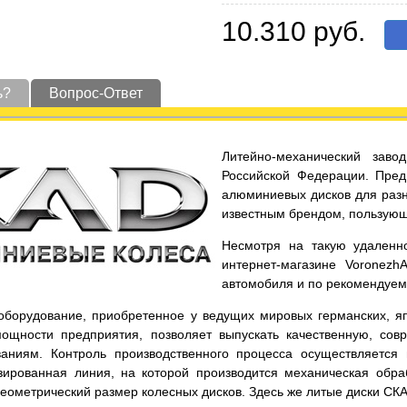
10.310 руб.
ь?
Вопрос-Ответ
Литейно-механический заво
Российской Федерации. Пред
алюминиевых дисков для разн
известным брендом, пользующ
Несмотря на такую удаленно
интернет-магазине Voronezh
автомобиля и по рекомендуе
оборудование, приобретенное у ведущих мировых германских, яп
ощности предприятия, позволяет выпускать качественную, со
аниям. Контроль производственного процесса осуществляется
зированная линия, на которой производится механическая обра
еометрический размер колесных дисков. Здесь же литые диски СКА