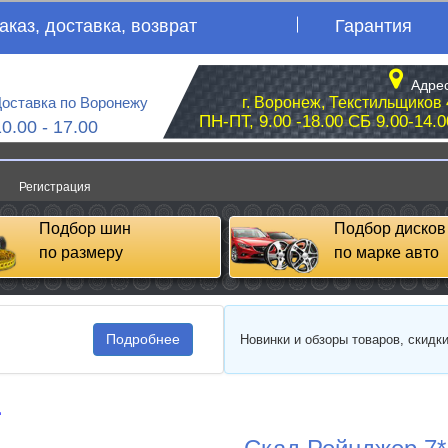
аказ, доставка, возврат
Гарантия
Адрес
оставка по Воронежу
г. Воронеж, Текстильщиков 
ПН-ПТ, 9.00 -18.00 СБ 9.00-14.0
10.00 - 17.00
Регистрация
Подбор шин
Подбор дисков
по размеру
по марке авто
Подробнее
Новинки и обзоры товаров, скидк
д