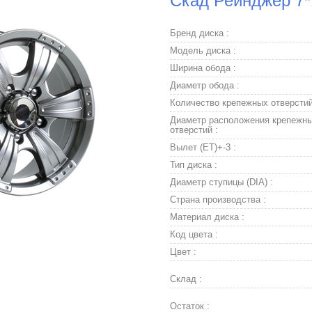
Скад Рейнджер 7*
Бренд диска :
Модель диска :
Ширина обода :
Диаметр обода :
Количество крепежных отверстий
Диаметр расположения крепежн
отверстий :
Вылет (ET)+-3 :
Тип диска :
Диаметр ступицы (DIA) :
Страна производства :
Материал диска :
Код цвета :
Цвет :
Склад :
Остаток :