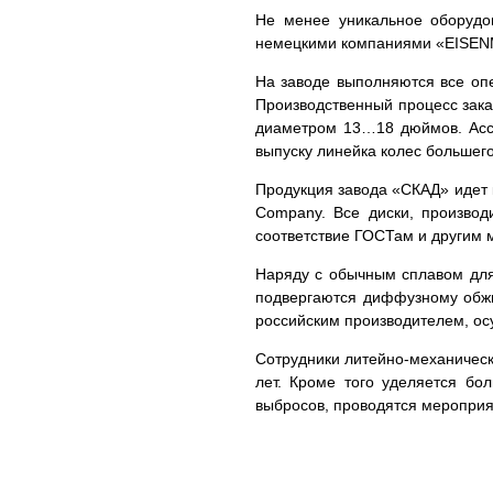
Не менее уникальное оборудов
немецкими компаниями «EISENM
На заводе выполняются все опе
Производственный процесс зака
диаметром 13…18 дюймов. Ассо
выпуску линейка колес большег
Продукция завода «СКАД» идет к
Company. Все диски, произво
соответствие ГОСТам и другим 
Наряду с обычным сплавом для
подвергаются диффузному обжиг
российским производителем, о
Сотрудники литейно-механическ
лет. Кроме того уделяется бо
выбросов, проводятся мероприя