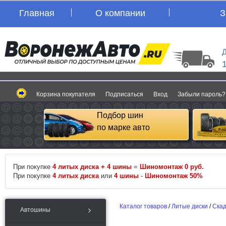
Главная
О компании
З
Д
Корзина покупателя
Подписаться
Вход
Забыли пароль?
Подбор шин
по марке авто
При покупке
4 литых диска + 4 шины
=
Шиномонтаж 0 руб.
При покупке
4 литых диска
или
4 шины
-
Шиномонтаж 50%
Каталог товаров
/
Литые диски
/
Ска
Автошины