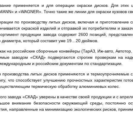
ание применяется и для операции окраски дисков. Для этих ц
ANN» и «WAGNER». Точно такие же линии для окраски кузовов с
рации по производству литых дисков, включая и приготовление 
нчивается окраской изделий и отправкой их потребителям и заказ
ртимент продукции завода содержит 2600 позиций, представлен
о диаметра, который составит уже 19…20 дюймов.
ак на российские сборочные конвейеры (ТарАЗ, Иж-авто, Автотор,
димые заводом «СКАД» подвергаются строгим проверкам на над
международным и российским документам по стандартизации.
 производства литых дисков применяются и термоупрочняемые 
у, что способствует улучшению прочностных характеристик гото
существляющим термическую обработку алюминиевых колес.
ого завода «СКАД» уверены в качестве своей продукции и с апрел
льшое внимание безопасности окружающей среды, постоянно ос
тия, направленные на минимизацию экологических рисков, приним