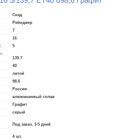
16 5/139,7 ET40 d98,6 Графит
Скад
Рейнджер
7
16
 :
5
ых
139.7
40
литой
98.6
Россия
алюминиевый сплав
Графит
серый
Под заказ, 3-5 дней
4 шт.