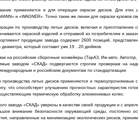
ание применяется и для операции окраски дисков. Для этих ц
ANN» и «WAGNER». Точно такие же линии для окраски кузовов с
рации по производству литых дисков, включая и приготовление 
нчивается окраской изделий и отправкой их потребителям и заказ
ртимент продукции завода содержит 2600 позиций, представлен
о диаметра, который составит уже 19…20 дюймов.
ак на российские сборочные конвейеры (ТарАЗ, Иж-авто, Автотор,
димые заводом «СКАД» подвергаются строгим проверкам на над
международным и российским документам по стандартизации.
 производства литых дисков применяются и термоупрочняемые 
у, что способствует улучшению прочностных характеристик гото
существляющим термическую обработку алюминиевых колес.
ого завода «СКАД» уверены в качестве своей продукции и с апрел
льшое внимание безопасности окружающей среды, постоянно ос
тия, направленные на минимизацию экологических рисков, приним