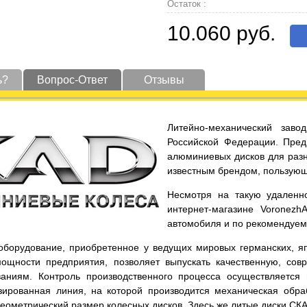
Остаток :
10.060 руб.
ь?
Вопрос-Ответ
Отзывы
Литейно-механический заво
Российской Федерации. Пред
алюминиевых дисков для разн
известным брендом, пользующ
Несмотря на такую удаленно
интернет-магазине Voronezh
автомобиля и по рекомендуе
оборудование, приобретенное у ведущих мировых германских, яп
ощности предприятия, позволяет выпускать качественную, со
аниям. Контроль производственного процесса осуществляется
зированная линия, на которой производится механическая обра
еометрический размер колесных дисков. Здесь же литые диски СКА