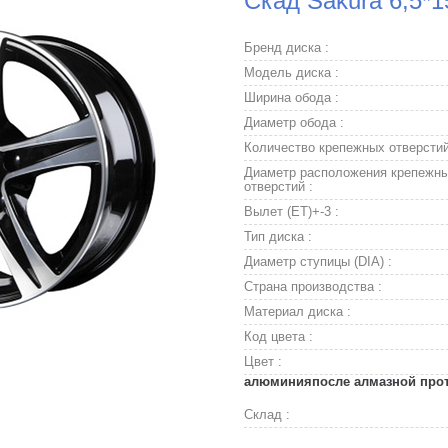
Скад Sakura 6,5*1
Бренд диска :
Модель диска :
Ширина обода :
Диаметр обода :
Количество крепежных отверстий
Диаметр расположения крепежн
отверстий :
Вылет (ET)+-3 :
Тип диска :
Диаметр ступицы (DIA) :
Страна производства :
Материал диска :
Код цвета :
Цвет :
алюминияпосле алмазной прото
Склад :