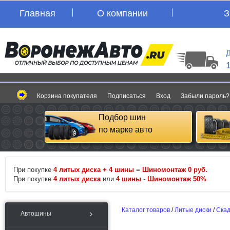
Главная
О компании
З
Д
Корзина покупателя
Подписаться
Вход
Забыли пароль?
Подбор шин
по марке авто
При покупке
4 литых диска + 4 шины
=
Шиномонтаж 0 руб.
При покупке
4 литых диска
или
4 шины
-
Шиномонтаж 50%
Каталог товаров
/
Литые диски
/
Ска
Автошины