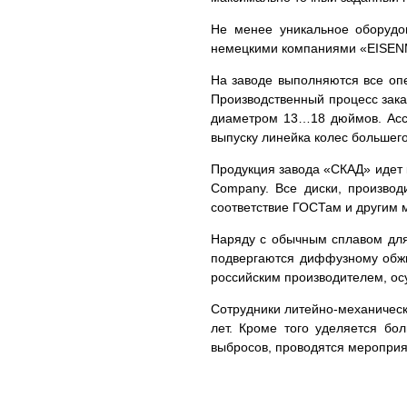
Не менее уникальное оборудов
немецкими компаниями «EISENM
На заводе выполняются все опе
Производственный процесс зака
диаметром 13…18 дюймов. Ассо
выпуску линейка колес большег
Продукция завода «СКАД» идет к
Company. Все диски, произво
соответствие ГОСТам и другим 
Наряду с обычным сплавом для
подвергаются диффузному обжиг
российским производителем, о
Сотрудники литейно-механическ
лет. Кроме того уделяется бо
выбросов, проводятся мероприя