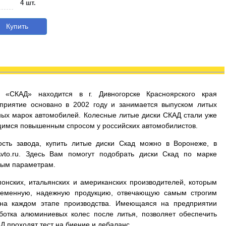
4 шт.
Купить
д «СКАД» находится в г. Дивногорске Красноярского края
приятие основано в 2002 году и занимается выпуском литых
ых марок автомобилей. Колесные литые диски СКАД стали уже
имся повышенным спросом у российских автомобилистов.
сть завода, купить литые диски Скад можно в Воронеже, в
Avto.ru. Здесь Вам помогут подобрать диски Скад по марке
мым параметрам.
онских, итальянских и американских производителей, которым
временную, надежную продукцию, отвечающую самым строгим
 на каждом этапе производства. Имеющаяся на предприятии
ботка алюминиевых колес после литья, позволяет обеспечить
Д проходят тест на биение и дебаланс.