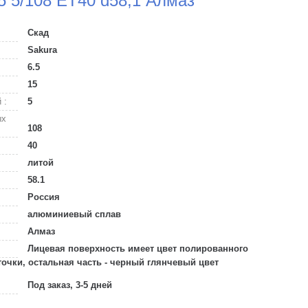
5 5/108 ET40 d58,1 Алмаз
Скад
Sakura
6.5
15
 :
5
ых
108
40
литой
58.1
Россия
алюминиевый сплав
Алмаз
Лицевая поверхность имеет цвет полированного
чки, остальная часть - черный глянчевый цвет
Под заказ, 3-5 дней