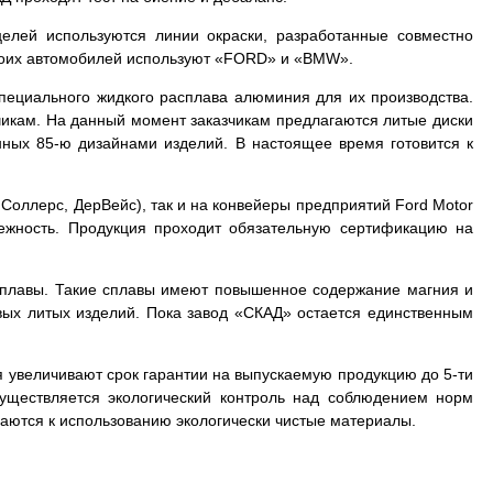
елей используются линии окраски, разработанные совместно
воих автомобилей используют «FORD» и «BMW».
специального жидкого расплава алюминия для их производства.
чикам. На данный момент заказчикам предлагаются литые диски
ных 85-ю дизайнами изделий. В настоящее время готовится к
 Соллерс, ДерВейс), так и на конвейеры предприятий Ford Motor
ежность. Продукция проходит обязательную сертификацию на
сплавы. Такие сплавы имеют повышенное содержание магния и
вых литых изделий. Пока завод «СКАД» остается единственным
я увеличивают срок гарантии на выпускаемую продукцию до 5-ти
уществляется экологический контроль над соблюдением норм
аются к использованию экологически чистые материалы.