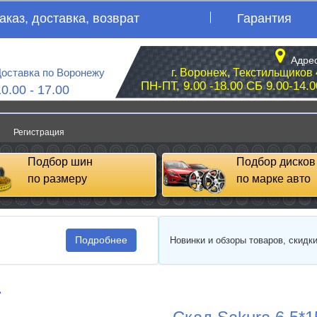
аказ, доставка, возврат
Гарантия
Адрес
оставка по Воронежу
г. Воронеж, Текстильщиков 
ПН-ПТ, 9.00 -18.00 СБ 9.00-14.0
10.00 - 17.00
Регистрация
Подбор шин
Подбор дисков
по размеру
по марке авто
Подробнее
Новинки и обзоры товаров, скидк
д