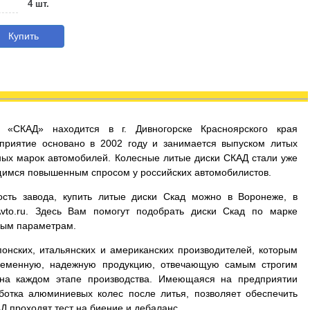
4 шт.
Купить
д «СКАД» находится в г. Дивногорске Красноярского края
приятие основано в 2002 году и занимается выпуском литых
ых марок автомобилей. Колесные литые диски СКАД стали уже
имся повышенным спросом у российских автомобилистов.
сть завода, купить литые диски Скад можно в Воронеже, в
Avto.ru. Здесь Вам помогут подобрать диски Скад по марке
мым параметрам.
онских, итальянских и американских производителей, которым
временную, надежную продукцию, отвечающую самым строгим
 на каждом этапе производства. Имеющаяся на предприятии
ботка алюминиевых колес после литья, позволяет обеспечить
Д проходят тест на биение и дебаланс.