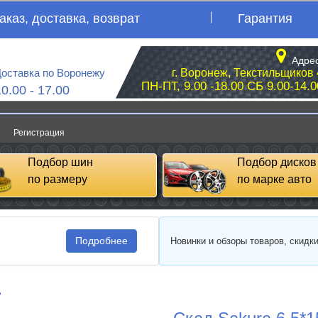
аказ, доставка, возврат
Гарантия
Адрес
оставка по Воронежу
г. Воронеж, Текстильщиков 
ПН-ПТ, 9.00 -18.00 СБ 9.00-14.0
10.00 - 17.00
Регистрация
Подбор шин
Подбор дисков
по размеру
по марке авто
Подробнее
Новинки и обзоры товаров, скидк
д