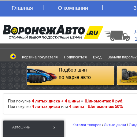
Главная
О компании
З
Д
Корзина покупателя
Подписаться
Вход
Забыли пароль?
Подбор шин
по марке авто
При покупке
4 литых диска + 4 шины
=
Шиномонтаж 0 руб.
При покупке
4 литых диска
или
4 шины
-
Шиномонтаж 50%
Каталог товаров
/
Литые диски
/
Ска
Автошины