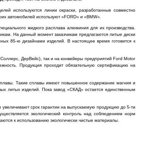
елей используются линии окраски, разработанные совместно
воих автомобилей используют «FORD» и «BMW».
специального жидкого расплава алюминия для их производства.
чикам. На данный момент заказчикам предлагаются литые диски
ных 85-ю дизайнами изделий. В настоящее время готовится к
 Соллерс, ДерВейс), так и на конвейеры предприятий Ford Motor
ежность. Продукция проходит обязательную сертификацию на
сплавы. Такие сплавы имеют повышенное содержание магния и
вых литых изделий. Пока завод «СКАД» остается единственным
я увеличивают срок гарантии на выпускаемую продукцию до 5-ти
уществляется экологический контроль над соблюдением норм
аются к использованию экологически чистые материалы.