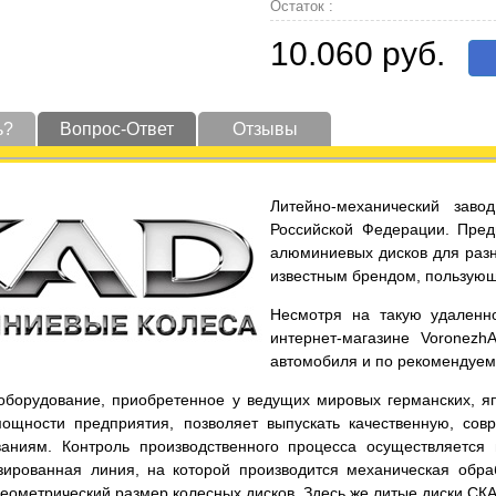
Остаток :
10.060 руб.
ь?
Вопрос-Ответ
Отзывы
Литейно-механический заво
Российской Федерации. Пред
алюминиевых дисков для разн
известным брендом, пользующ
Несмотря на такую удаленно
интернет-магазине Voronezh
автомобиля и по рекомендуе
оборудование, приобретенное у ведущих мировых германских, яп
ощности предприятия, позволяет выпускать качественную, со
аниям. Контроль производственного процесса осуществляется
зированная линия, на которой производится механическая обра
еометрический размер колесных дисков. Здесь же литые диски СКА