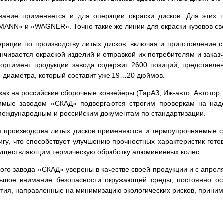
ание применяется и для операции окраски дисков. Для этих ц
ANN» и «WAGNER». Точно такие же линии для окраски кузовов с
рации по производству литых дисков, включая и приготовление 
нчивается окраской изделий и отправкой их потребителям и заказ
ртимент продукции завода содержит 2600 позиций, представлен
о диаметра, который составит уже 19…20 дюймов.
ак на российские сборочные конвейеры (ТарАЗ, Иж-авто, Автотор,
димые заводом «СКАД» подвергаются строгим проверкам на над
международным и российским документам по стандартизации.
 производства литых дисков применяются и термоупрочняемые 
у, что способствует улучшению прочностных характеристик гото
существляющим термическую обработку алюминиевых колес.
ого завода «СКАД» уверены в качестве своей продукции и с апрел
льшое внимание безопасности окружающей среды, постоянно ос
тия, направленные на минимизацию экологических рисков, приним