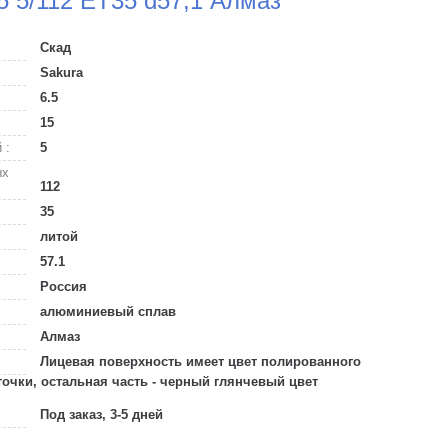
5 5/112 ET35 d57,1 Алмаз
Скад
Sakura
6.5
15
 :
5
ых
112
35
литой
57.1
Россия
алюминиевый сплав
Алмаз
Лицевая поверхность имеет цвет полированного
чки, остальная часть - черный глянчевый цвет
Под заказ, 3-5 дней