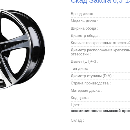
Скад Sakura 6,5*1
Бренд диска :
Модель диска :
Ширина обода :
Диаметр обода :
Количество крепежных отверстий
Диаметр расположения крепежн
отверстий :
Вылет (ET)+-3 :
Тип диска :
Диаметр ступицы (DIA) :
Страна производства :
Материал диска :
Код цвета :
Цвет :
алюминияпосле алмазной прото
Склад :