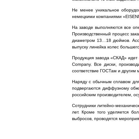
Не менее уникальное оборудов
немецкими компаниями «EISENM
На заводе выполняются все опе
Производственный процесс зака
диаметром 13…18 дюймов. Ассо
выпуску линейка колес большег
Продукция завода «СКАД» идет к
Company. Все диски, произво
соответствие ГОСТам и другим 
Наряду с обычным сплавом для
подвергаются диффузному обжиг
российским производителем, о
Сотрудники литейно-механическ
лет. Кроме того уделяется бо
выбросов, проводятся мероприя