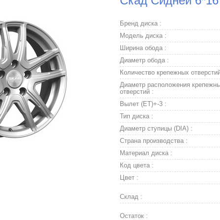
Скад Сидней 6*16 
Бренд диска :
Модель диска :
Ширина обода :
Диаметр обода :
Количество крепежных отверстий
Диаметр расположения крепежн
отверстий :
Вылет (ET)+-3 :
Тип диска :
Диаметр ступицы (DIA) :
Страна производства :
Материал диска :
Код цвета :
Цвет :
Склад :
Остаток :