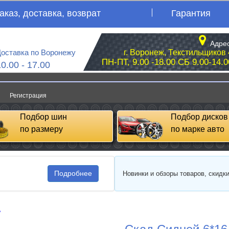
аказ, доставка, возврат
Гарантия
Адрес
оставка по Воронежу
г. Воронеж, Текстильщиков 
ПН-ПТ, 9.00 -18.00 СБ 9.00-14.0
10.00 - 17.00
Регистрация
Подбор шин
Подбор дисков
по размеру
по марке авто
Подробнее
Новинки и обзоры товаров, скидк
д