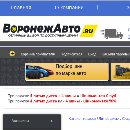
Главная
О компании
З
Д
Корзина покупателя
Подписаться
Вход
Забыли пароль?
Подбор шин
по марке авто
При покупке
4 литых диска + 4 шины
=
Шиномонтаж 0 руб.
При покупке
4 литых диска
или
4 шины
-
Шиномонтаж 50%
Каталог товаров
/
Литые диски
/
Ска
Автошины