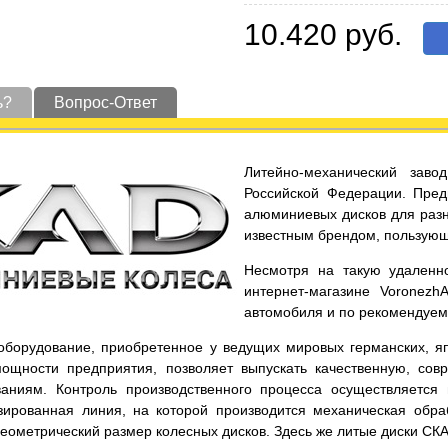
10.420 руб.
ь?
Вопрос-Ответ
Литейно-механический заво
Российской Федерации. Пред
алюминиевых дисков для разн
известным брендом, пользующ
Несмотря на такую удаленно
интернет-магазине Voronezh
автомобиля и по рекомендуе
оборудование, приобретенное у ведущих мировых германских, яп
ощности предприятия, позволяет выпускать качественную, со
аниям. Контроль производственного процесса осуществляется
зированная линия, на которой производится механическая обра
еометрический размер колесных дисков. Здесь же литые диски СКА