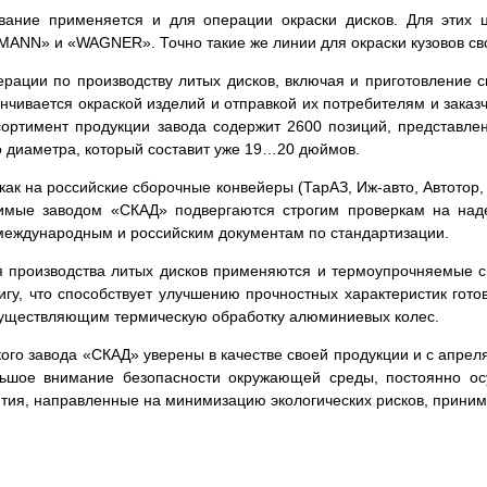
ание применяется и для операции окраски дисков. Для этих ц
ANN» и «WAGNER». Точно такие же линии для окраски кузовов с
рации по производству литых дисков, включая и приготовление 
нчивается окраской изделий и отправкой их потребителям и заказ
ртимент продукции завода содержит 2600 позиций, представлен
о диаметра, который составит уже 19…20 дюймов.
ак на российские сборочные конвейеры (ТарАЗ, Иж-авто, Автотор,
димые заводом «СКАД» подвергаются строгим проверкам на над
международным и российским документам по стандартизации.
 производства литых дисков применяются и термоупрочняемые 
у, что способствует улучшению прочностных характеристик гото
существляющим термическую обработку алюминиевых колес.
ого завода «СКАД» уверены в качестве своей продукции и с апрел
льшое внимание безопасности окружающей среды, постоянно ос
тия, направленные на минимизацию экологических рисков, приним