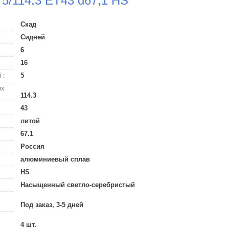
5/114,3 ET43 d67,1 HS
Скад
Сидней
6
16
 :
5
ых
114.3
43
литой
67.1
Россия
алюминиевый сплав
HS
Насыщенный светло-серебристый
Под заказ, 3-5 дней
4 шт.