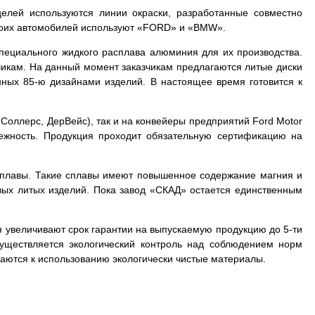
елей используются линии окраски, разработанные совместно
воих автомобилей используют «FORD» и «BMW».
специального жидкого расплава алюминия для их производства.
чикам. На данный момент заказчикам предлагаются литые диски
ных 85-ю дизайнами изделий. В настоящее время готовится к
 Соллерс, ДерВейс), так и на конвейеры предприятий Ford Motor
ежность. Продукция проходит обязательную сертификацию на
сплавы. Такие сплавы имеют повышенное содержание магния и
вых литых изделий. Пока завод «СКАД» остается единственным
я увеличивают срок гарантии на выпускаемую продукцию до 5-ти
уществляется экологический контроль над соблюдением норм
аются к использованию экологически чистые материалы.