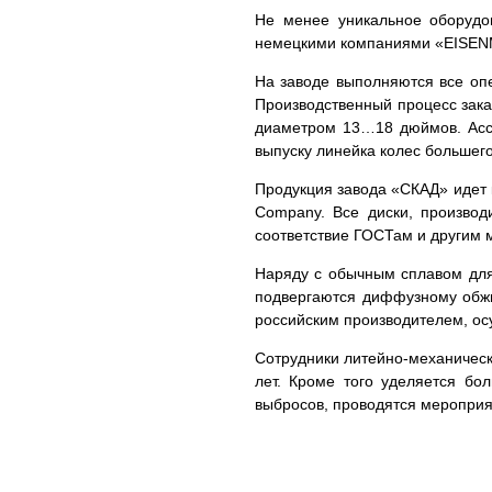
Не менее уникальное оборудов
немецкими компаниями «EISENM
На заводе выполняются все опе
Производственный процесс зака
диаметром 13…18 дюймов. Ассо
выпуску линейка колес большег
Продукция завода «СКАД» идет к
Company. Все диски, произво
соответствие ГОСТам и другим 
Наряду с обычным сплавом для
подвергаются диффузному обжиг
российским производителем, о
Сотрудники литейно-механическ
лет. Кроме того уделяется бо
выбросов, проводятся мероприя