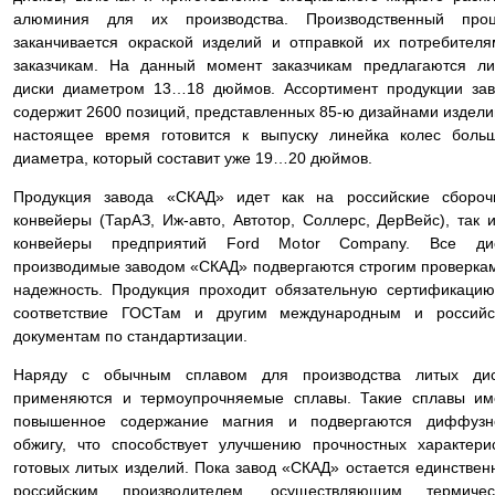
алюминия для их производства. Производственный проц
заканчивается окраской изделий и отправкой их потребител
заказчикам. На данный момент заказчикам предлагаются л
диски диаметром 13…18 дюймов. Ассортимент продукции за
содержит 2600 позиций, представленных 85-ю дизайнами издели
настоящее время готовится к выпуску линейка колес боль
диаметра, который составит уже 19…20 дюймов.
Продукция завода «СКАД» идет как на российские сбороч
конвейеры (ТарАЗ, Иж-авто, Автотор, Соллерс, ДерВейс), так 
конвейеры предприятий Ford Motor Company. Все дис
производимые заводом «СКАД» подвергаются строгим проверка
надежность. Продукция проходит обязательную сертификаци
соответствие ГОСТам и другим международным и российс
документам по стандартизации.
Наряду с обычным сплавом для производства литых дис
применяются и термоупрочняемые сплавы. Такие сплавы им
повышенное содержание магния и подвергаются диффузн
обжигу, что способствует улучшению прочностных характери
готовых литых изделий. Пока завод «СКАД» остается единстве
российским производителем, осуществляющим термичес