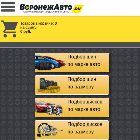
Товаров в корзине:
0
на сумму
0 руб.
Подбор шин
по марке авто
Подбор шин
по размеру
Подбор дисков
по марке авто
Подбор дисков
по размеру