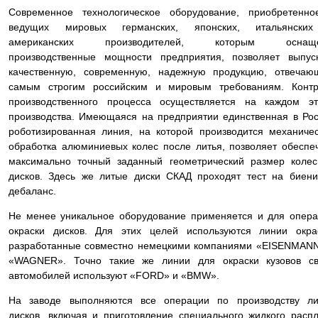
Современное технологическое оборудование, приобретенно
ведущих мировых германских, японских, итальянски
американских производителей, которым оснащ
производственные мощности предприятия, позволяет выпус
качественную, современную, надежную продукцию, отвечаю
самым строгим российским и мировым требованиям. Контр
производственного процесса осуществляется на каждом эт
производства. Имеющаяся на предприятии единственная в Ро
роботизированная линия, на которой производится механиче
обработка алюминиевых колес после литья, позволяет обеспе
максимально точный заданный геометрический размер коле
дисков. Здесь же литые диски СКАД проходят тест на биен
дебаланс.
Не менее уникальное оборудование применяется и для опер
окраски дисков. Для этих целей используются линии окра
разработанные совместно немецкими компаниями «EISENMAN
«WAGNER». Точно такие же линии для окраски кузовов св
автомобилей используют «FORD» и «BMW».
На заводе выполняются все операции по производству ли
дисков, включая и приготовление специального жидкого расп